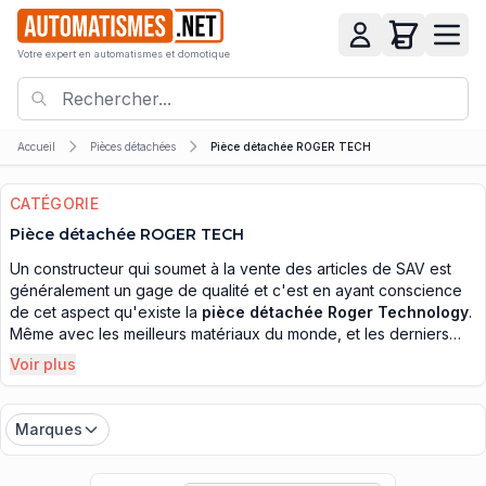
Votre expert en automatismes et domotique
Accueil
Pièces détachées
Pièce détachée ROGER TECH
CATÉGORIE
Pièce détachée ROGER TECH
Un constructeur qui soumet à la vente des articles de SAV est
généralement un gage de qualité et c'est en ayant conscience
de cet aspect qu'existe la
pièce détachée Roger Technology
.
Même avec les meilleurs matériaux du monde, et les derniers
processus de fabrication, un automatisme qui n'est pas
Voir plus
entretenu est destiné à tomber en panne, comme la plupart des
machines automatiques ou électroménagers. En effet, appuyons
nous sur l'exemple d'une machine à laver, qui est soumise à
Marques
diverses contraintes provenant de l'eau, qu'elle utilise pour
effectuer ses programmes de lavage pour le linge. Les eaux
domestiques possèdent naturellement du calcaire, et personne