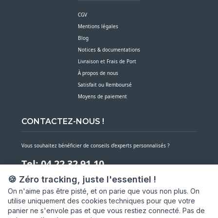
CGV
Mentions légales
Blog
Notices & documentations
Livraison et Frais de Port
À propos de nous
Satisfait ou Remboursé
Moyens de paiement
CONTACTEZ-NOUS !
Vous souhaitez bénéficier de conseils d’experts personnalisés ?
Tel: 04 22 32 91 10
🍪 Zéro tracking, juste l'essentiel !
Notre service client est à votre écoute du lundi au vendredi de 7h30 à 16h
On n'aime pas être pisté, et on parie que vous non plus. On
utilise uniquement des cookies techniques pour que votre
NOUS CONTACTER PAR MESSAGE
panier ne s'envole pas et que vous restiez connecté. Pas de