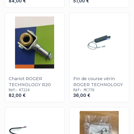
84,00 €
51,00 €
articles SAV présents dans de multiples sections, comme celle
de la
pièce détachée FAAC
ou de la
pièce détachée Fadini
.
Chariot ROGER
Fin de course vérin
TECHNOLOGY R20
ROGER TECHNOLOGY
Réf: KT224
Réf: MC770
82,00 €
36,00 €