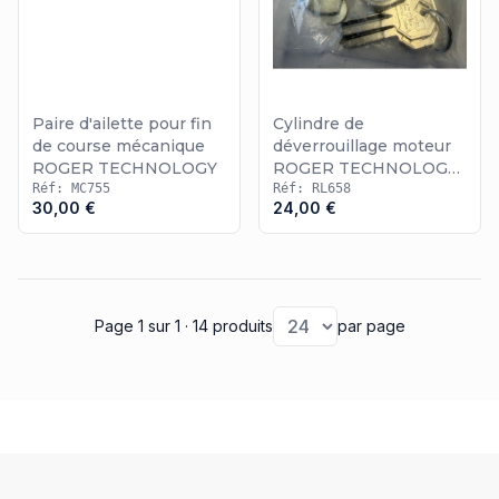
Paire d'ailette pour fin
Cylindre de
de course mécanique
déverrouillage moteur
ROGER TECHNOLOGY
ROGER TECHNOLOGY
Réf: MC755
R20
Réf: RL658
30,00 €
24,00 €
Page 1
sur 1
· 14 produits
par page