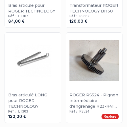
Bras articulé pour
Transformateur ROGER
ROGER TECHNOLOGY
TECHNOLOGY BH30
Réf: LT302
Réf: RS662
84,00 €
120,00 €
Bras articulé LONG
ROGER RS524 - Pignon
pour ROGER
intermédiaire
TECHNOLOGY
d'engrenage R23-R41
Réf: LT303
ROGER TECHNOLOGY
Réf: RS524
130,00 €
Rupture