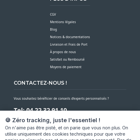
CGV
Mentions légales
Blog
Notices & documentations
Livraison et Frais de Port
À propos de nous
Satisfait ou Remboursé
Moyens de paiement
CONTACTEZ-NOUS !
Vous souhaitez bénéficier de conseils d’experts personnalisés ?
Tel: 04 22 32 91 10
🍪 Zéro tracking, juste l'essentiel !
Notre service client est à votre écoute du lundi au vendredi de 7h30 à 16h
On n'aime pas être pisté, et on parie que vous non plus. On
utilise uniquement des cookies techniques pour que votre
NOUS CONTACTER PAR MESSAGE