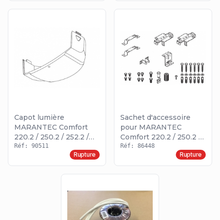
Capot lumière
Sachet d'accessoire
MARANTEC Comfort
pour MARANTEC
220.2 / 250.2 / 252.2 /
Comfort 220.2 / 250.2 /
250.2 Speed
Réf: 90511
252.2 / 250.2 Speed
Réf: 86448
Rupture
Rupture