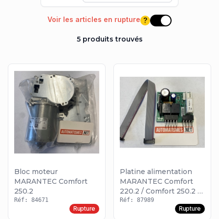
Voir les articles en rupture
?
Voir les articles e
5 produits trouvés
Bloc moteur
Platine alimentation
MARANTEC Comfort
MARANTEC Comfort
250.2
220.2 / Comfort 250.2 /
Réf: 84671
Comfort 252.2
Réf: 87989
Rupture
Rupture