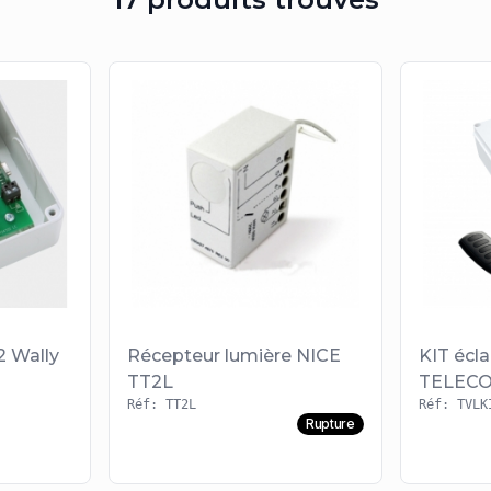
2 Wally
Récepteur lumière NICE
KIT écla
TT2L
TELECO
Réf: TT2L
Réf: TVLK
Rupture