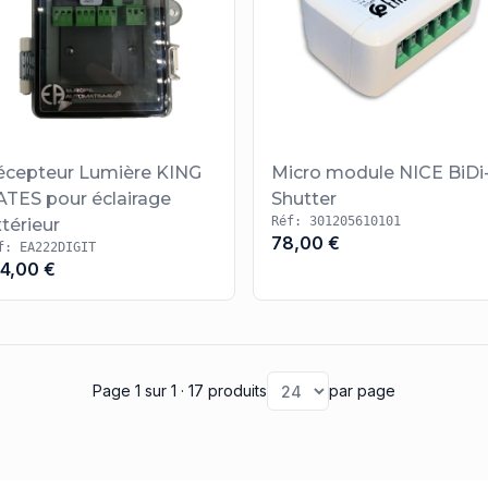
écepteur Lumière KING
Micro module NICE BiDi
ATES pour éclairage
Shutter
Réf: 301205610101
térieur
78,00 €
f: EA222DIGIT
44,00 €
Page 1
sur 1
· 17 produits
par page