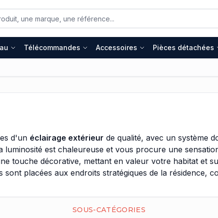
eau
Télécommandes
Accessoires
Pièces détachées
ées d'un
éclairage extérieur
de qualité, avec un système dom
er, la luminosité est chaleureuse et vous procure une sensati
r une touche décorative, mettant en valeur votre habitat et s
 sont placées aux endroits stratégiques de la résidence, c
 afin de le mettre en valeur. Alors au moment de faire ce c
otique adéquate, et avoir la capacité de planifier ou d'ordo
SOUS-CATÉGORIES