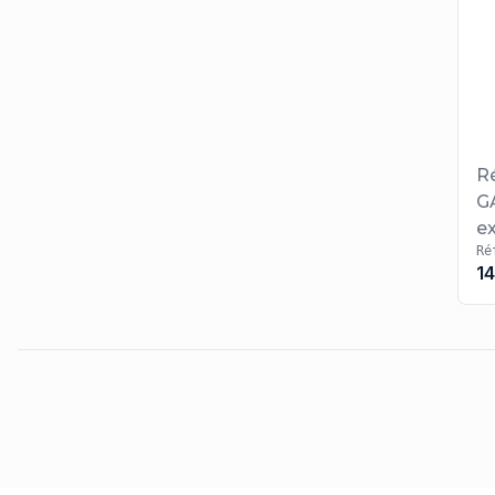
R
G
ex
Ré
1