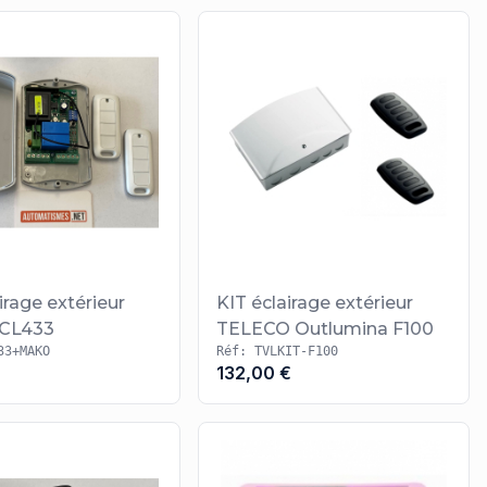
irage extérieur
KIT éclairage extérieur
BiDi ECL433
TELECO Outlumina F100
33+MAKO
Réf: TVLKIT-F100
132,00 €