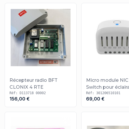
Récepteur radio BFT
Micro module NICE
CLONIX 4 RTE
Switch pour éclair
Réf: D113718 00002
Réf: 301206510101
156,00 €
69,00 €