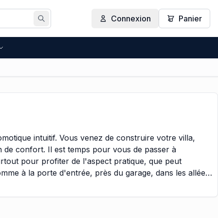
Connexion
Panier
Rechercher
otique intuitif. Vous venez de construire votre villa,
on de confort. Il est temps pour vous de passer à
urtout pour profiter de l'aspect pratique, que peut
omme à la porte d'entrée, près du garage, dans les allées
hoix, pourquoi ne pas opter pour un éclairage
nner vos éclairages, selon vos désirs et attentes.