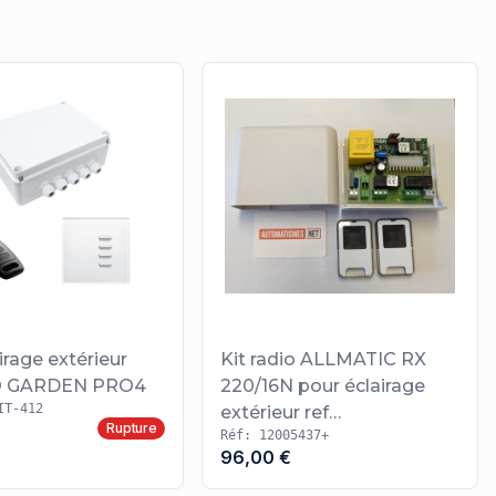
irage extérieur
Kit radio ALLMATIC RX
 GARDEN PRO4
220/16N pour éclairage
IT-412
extérieur ref
Rupture
Réf: 12005437+
12005437+12006320
96,00 €