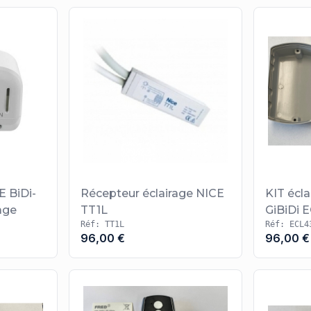
 BiDi-
Récepteur éclairage NICE
KIT écla
age
TT1L
Gi
Réf: TT1L
Réf: ECL4
96,00 €
96,00 €