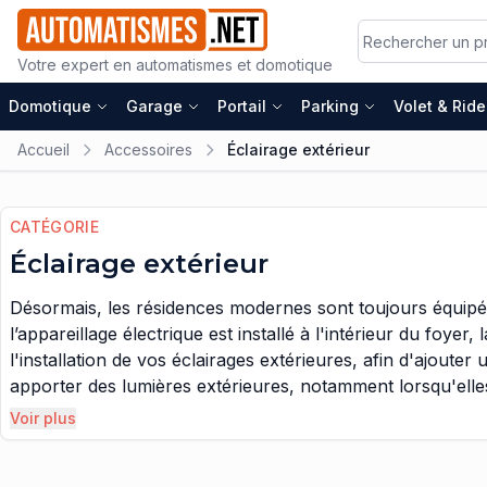
Votre expert en automatismes et domotique
Domotique
Garage
Portail
Parking
Volet & Rid
Accueil
Accessoires
Éclairage extérieur
CATÉGORIE
Éclairage extérieur
Désormais, les résidences modernes sont toujours équip
l’appareillage électrique est installé à l'intérieur du foy
l'installation de vos éclairages extérieures, afin d'ajoute
apporter des lumières extérieures, notamment lorsqu'elles
ou même pourquoi pas, d'installer un éclairage de jardin,
Voir plus
automatique intelligent, en vous procurant le matériel dom