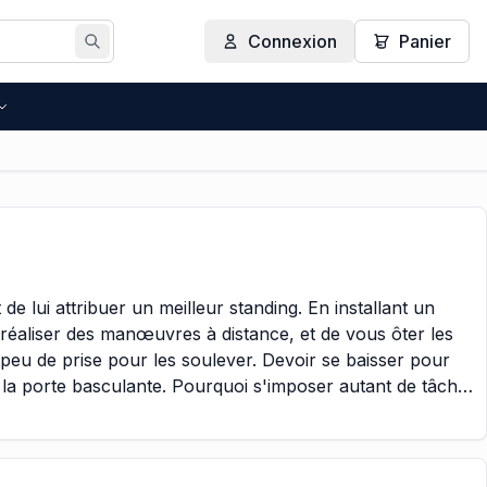
Connexion
Panier
Rechercher
 lui attribuer un meilleur standing. En installant un
réaliser des manœuvres à distance, et de vous ôter les
peu de prise pour les soulever. Devoir se baisser pour
er la porte basculante. Pourquoi s'imposer autant de tâches
us, grâce à des moteurs contrôlés électroniquement,
nique action simple, à savoir : appuyer sur la touche de