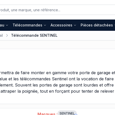
eau
Télécommandes
Accessoires
Pièces détachées
il
Télécommande SENTINEL
ettra de faire monter en gamme votre porte de garage et de
e et les télécommandes Sentinel ont la vocation de faire 
ement. Souvent les portes de garage sont lourdes et offre 
fin attraper la poignée, tout en forçant pour tenter de relev
es technologies domotiques qui vont vous effectuer pour vo
cer toutes les actions citées ci dessus, par une seule et u
 porte de votre garage automatiquement.
SENTINEL
Marques :