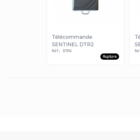
Télécommande
T
SENTINEL DTR2
S
Réf: DTR4
Ré
Rupture