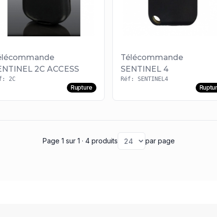
élécommande
Télécommande
ENTINEL 2C ACCESS
SENTINEL 4
f: 2C
Réf: SENTINEL4
Rupture
Ruptu
Page 1
sur 1
· 4 produits
par page