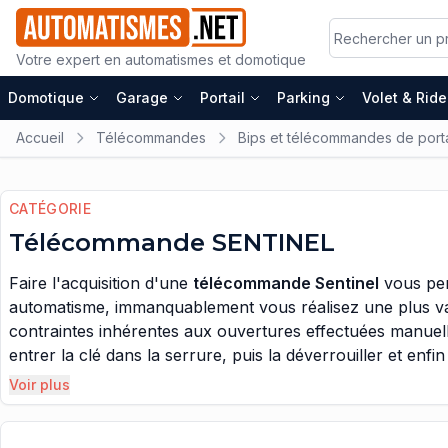
Votre expert en automatismes et domotique
Domotique
Garage
Portail
Parking
Volet & Rid
Accueil
Télécommandes
Bips et télécommandes de porta
CATÉGORIE
Télécommande SENTINEL
Faire l'acquisition d'une
télécommande Sentinel
vous perm
automatisme, immanquablement vous réalisez une plus valu
contraintes inhérentes aux ouvertures effectuées manuell
entrer la clé dans la serrure, puis la déverrouiller et en
fastidieuses, alors qu'aujourd'hui il existe de nombreus
Voir plus
toutes ses corvées quotidiennes. Vous allez pouvoir rempla
votre émetteur et laisser le moteur ouvrir et refermer la