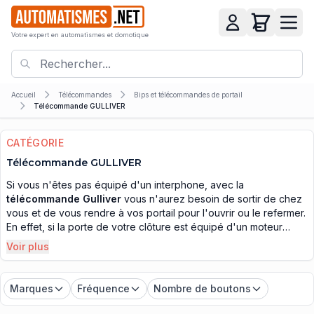
Votre expert en automatismes et domotique
Accueil
Télécommandes
Bips et télécommandes de portail
Télécommande GULLIVER
CATÉGORIE
Télécommande GULLIVER
Si vous n'êtes pas équipé d'un interphone, avec la
télécommande Gulliver
vous n'aurez besoin de sortir de chez
vous et de vous rendre à vos portail pour l'ouvrir ou le refermer.
En effet, si la porte de votre clôture est équipé d'un moteur
automatique, vous pourrez effectuer cette manœuvre en utilisant
Voir plus
les télécommandes Gulliver, qui vont donner l'ordre à votre
motorisation, d'ouvrir ou de refermer le portail. Vous ne serez
plus dans l'obligation de devoir vous déplacer physiquement
Marques
Fréquence
Nombre de boutons
pour réaliser cette opération et vous pourrez facilement vérifier
que vous gagnerez énormément de temps dans votre quotidien.