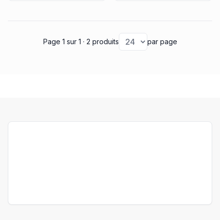
Page 1
sur 1
· 2 produits
par page