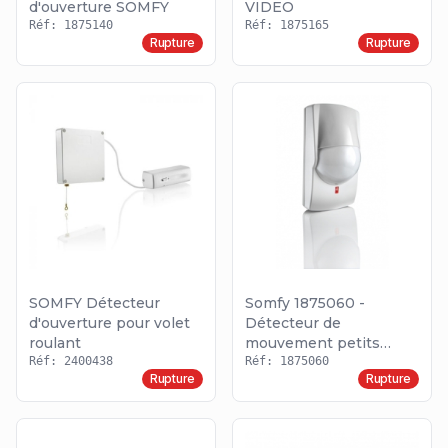
d'ouverture SOMFY
VIDEO
Réf: 1875140
Réf: 1875165
Rupture
Rupture
SOMFY Détecteur
Somfy 1875060 -
d'ouverture pour volet
Détecteur de
roulant
mouvement petits
Réf: 2400438
animaux SOMFY
Réf: 1875060
Rupture
Rupture