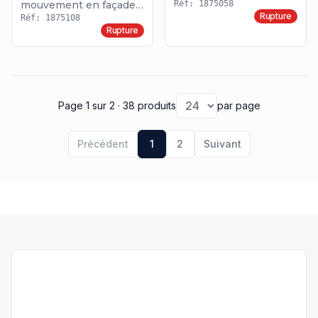
mouvement en façade
Réf: 1875058
Rupture
SOMFY
Réf: 1875108
Rupture
Page 1
sur 2
· 38 produits
par page
Précédent
1
2
Suivant