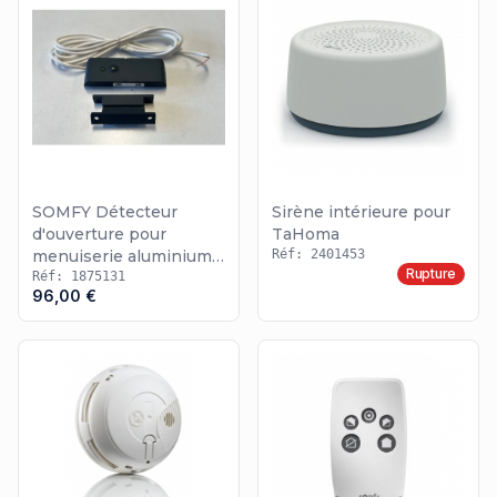
SOMFY Détecteur
Sirène intérieure pour
d'ouverture pour
TaHoma
menuiserie aluminium /
Réf: 2401453
Rupture
gris
Réf: 1875131
96,00 €