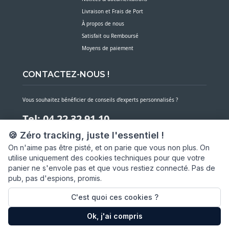
Livraison et Frais de Port
À propos de nous
Satisfait ou Remboursé
Moyens de paiement
CONTACTEZ-NOUS !
Vous souhaitez bénéficier de conseils d’experts personnalisés ?
Tel: 04 22 32 91 10
🍪 Zéro tracking, juste l'essentiel !
Notre service client est à votre écoute du lundi au vendredi de 7h30 à 16h
On n'aime pas être pisté, et on parie que vous non plus. On
utilise uniquement des cookies techniques pour que votre
NOUS CONTACTER PAR MESSAGE
panier ne s'envole pas et que vous restiez connecté. Pas de
pub, pas d'espions, promis.
SARL ASP06
66 av. Michel Jourdan
C'est quoi ces cookies ?
06150 CANNES LA BOCCA
Ok, j'ai compris