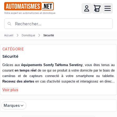
Votre expert en automatismes et domotique
Accueil
Domotique
Sécurité
CATÉGORIE
Sécurité
Grâces aux
équipements Somfy TaHoma Seretiny
, vous êtes tenus au
courant
en temps réel
de se qui se produit à votre domicile par le biais de
caméras et de capteurs connecté à votre smartphone ou tablette.
Recevez des alertes
en cas d'activité suspecte et interagissez en directe
avec votre intérieur grâce à un haut parleur. Partez en vacances ou en
Voir plus
déplacement
en toute sérénité
et évacuez le moindre toute en vous
connectant à vos caméra à distance.
Marques