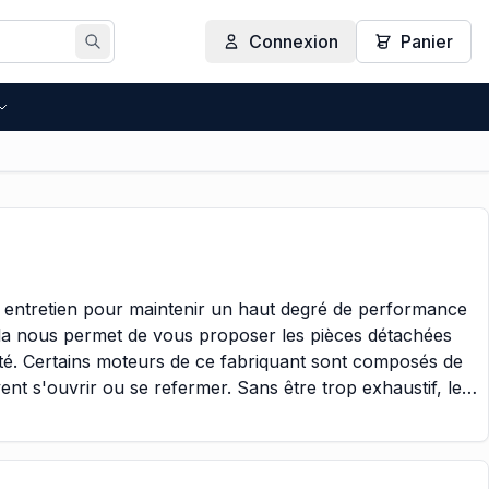
Connexion
Panier
Rechercher
un entretien pour maintenir un haut degré de performance
la nous permet de vous proposer les pièces détachées
cité. Certains moteurs de ce fabriquant sont composés de
vent s'ouvrir ou se refermer. Sans être trop exhaustif, le
hicules de type moto ou voiture. A l'intérieur de ces
un autre carburant est injecté, puis chauffé pour qu'elle
 du gaz qui poussera sur les pistons et enclenchera le