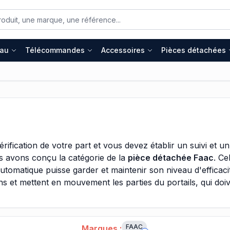
eau
Télécommandes
Accessoires
Pièces détachées
ification de votre part et vous devez établir un suivi et 
s avons conçu la catégorie de la
pièce détachée Faac
. Ce
 automatique puisse garder et maintenir son niveau d'effica
ons et mettent en mouvement les parties du portails, qui doi
tres machines mécanisées, comme ceux qui équipent les vé
tre le moteur en mouvement, dans lesquels de l'essence ou 
n cycle parfaitement organisé et qui se répète, de dilater
FAAC
Marques :