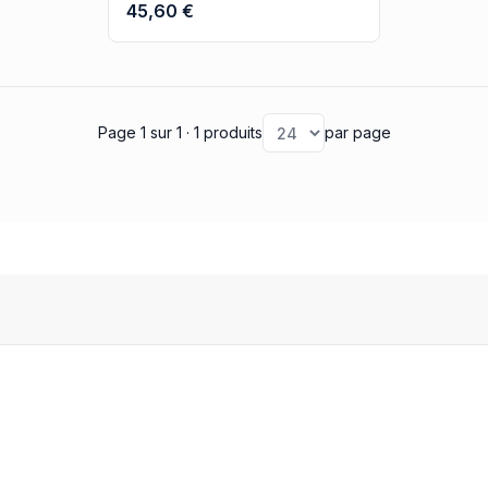
45,60 €
Page 1
sur 1
· 1 produits
par page