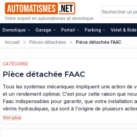
Votre expert en automatismes et domotique
Domotique
Garage
Portail
Parking
Volet & Rid
Accueil
Pièces détachées
Pièce détachée FAAC
CATÉGORIE
Pièce détachée FAAC
Tous les systèmes mécaniques impliquent une action de vér
et un rendement optimal. C'est pour cette raison que nou
Faac indispensables pour garantir, que votre installation
vérins hydrauliques, qui sont à l'origine de plusieurs acti
moteur d'un automatisme peut être comparé à ceux des au
Voir plus
moteurs existent plusieurs pistons, qui permettent de met
soit brulé ou consumé. Cela aura pour conséquence, dans u