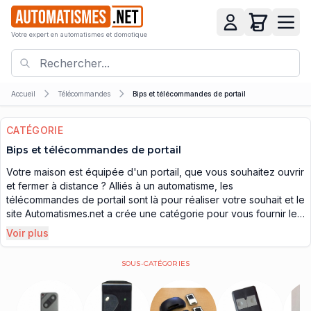
Votre expert en automatismes et domotique
Accueil
Télécommandes
Bips et télécommandes de portail
CATÉGORIE
Bips et télécommandes de portail
Votre maison est équipée d'un portail, que vous souhaitez ouvrir
et fermer à distance ? Alliés à un automatisme, les
télécommandes de portail sont là pour réaliser votre souhait et le
site Automatismes.net a crée une catégorie pour vous fournir le
bip et la télécommande de portail
de votre choix.
Voir plus
Que ce soit pour remplacer votre ancienne télécommande
portail avec un nouveau modèle, ou pour vous procurer un bip
SOUS-CATÉGORIES
portail supplémentaire, pour augmenter votre réserve et avec
l'intention de pouvoir le donner à un membre de votre famille,
ou à votre entourage, vous trouverez sur notre site, de
nombreuses références parmi plus de 80 marques reconnus. Ce