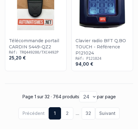
Télécommande portail
Clavier radio BFT Q.BO
CARDIN S449-QZ2
TOUCH - Référence
Réf: TRQ449200/TXC4492P
P121024
25,20 €
Réf: P121024
94,00 €
Page 1
sur 32
· 764 produits
par page
Précédent
1
2
…
32
Suivant