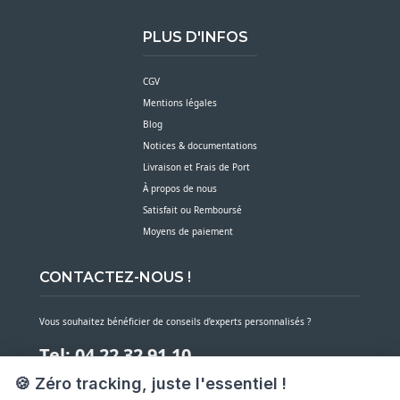
PLUS D'INFOS
CGV
Mentions légales
Blog
Notices & documentations
Livraison et Frais de Port
À propos de nous
Satisfait ou Remboursé
Moyens de paiement
CONTACTEZ-NOUS !
Vous souhaitez bénéficier de conseils d’experts personnalisés ?
Tel: 04 22 32 91 10
🍪 Zéro tracking, juste l'essentiel !
Notre service client est à votre écoute du lundi au vendredi de 7h30 à 16h