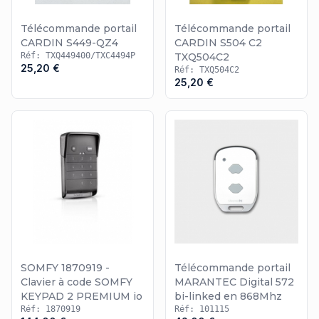
Télécommande portail
Télécommande portail
CARDIN S449-QZ4
CARDIN S504 C2
Réf: TXQ449400/TXC4494P
TXQ504C2
25,20 €
Réf: TXQ504C2
25,20 €
SOMFY 1870919 -
Télécommande portail
Clavier à code SOMFY
MARANTEC Digital 572
KEYPAD 2 PREMIUM io
bi-linked en 868Mhz
Réf: 1870919
Réf: 101115