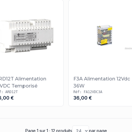
RD12T Alimentation
F3A Alimentation 12Vdc
2VDC Temporisé
36W
f: ARD12T
Réf: FA12VDC3A
6,00 €
36,00 €
Page 1
sur 1
· 12 produits
par page