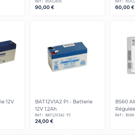
Réf: RSX1203C
Réf: RSX1
90,00 €
60,00 €
ie 12V
BAT12V1A2 PI - Batterie
BS60 Al
12V 1,2Ah
Régulée
Réf: BAT12V1A2 PI
Réf: BS60
24,00 €