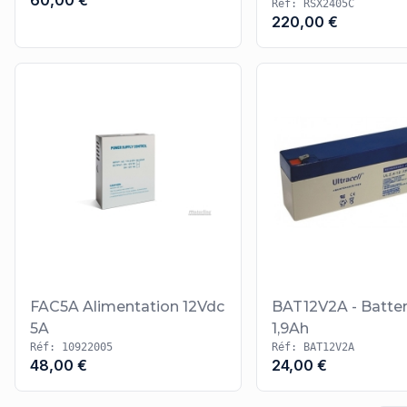
60,00 €
Réf: RSX2405C
220,00 €
FAC5A Alimentation 12Vdc
BAT12V2A - Batter
5A
1,9Ah
Réf: 10922005
Réf: BAT12V2A
48,00 €
24,00 €