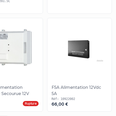
201.5C
imentation
F5A Alimentation 12Vdc
 Secourue 12V
5A
Réf: 10922002
Rupture
66,00 €