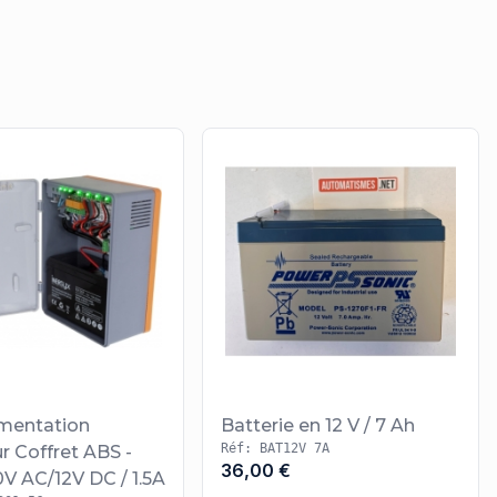
n rupture
imentation
Batterie en 12 V / 7 Ah
Réf: BAT12V 7A
r Coffret ABS -
36,00 €
V AC/12V DC / 1.5A