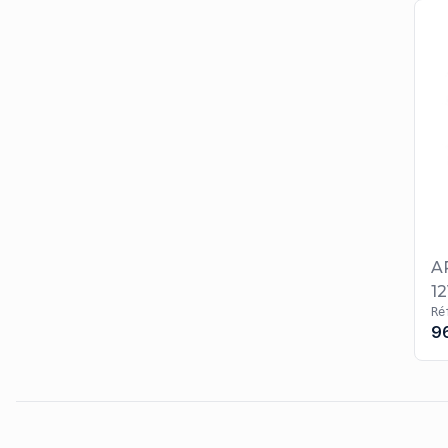
A
1
Ré
9