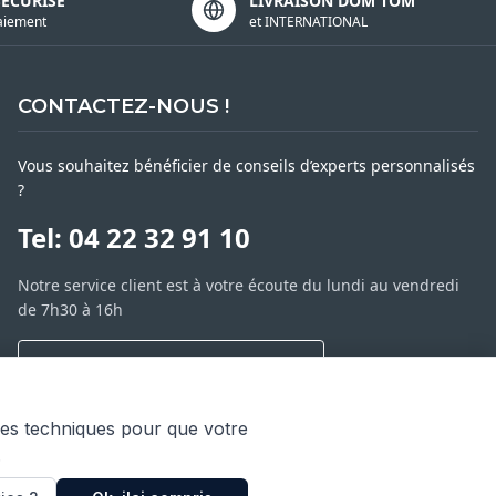
SÉCURISÉ
LIVRAISON DOM TOM
aiement
et INTERNATIONAL
CONTACTEZ-NOUS !
Vous souhaitez bénéficier de conseils d’experts personnalisés
?
Tel: 04 22 32 91 10
Notre service client est à votre écoute du lundi au vendredi
de 7h30 à 16h
NOUS CONTACTER PAR MESSAGE
SARL ASP06
ies techniques pour que votre
66 av. Michel Jourdan
.
06150 CANNES LA BOCCA