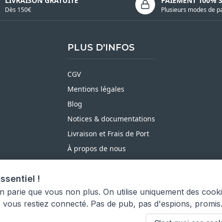
LIVRAISON GRATUITE
PAIEMENT 100% 
Dès 150€
Plusieurs modes de p
PLUS D'INFOS
CGV
Mentions légales
Blog
Notices & documentations
Livraison et Frais de Port
À propos de nous
Satisfait ou Remboursé
ssentiel !
Moyens de paiement
on parie que vous non plus. On utilise uniquement des cook
e vous restiez connecté. Pas de pub, pas d'espions, promis