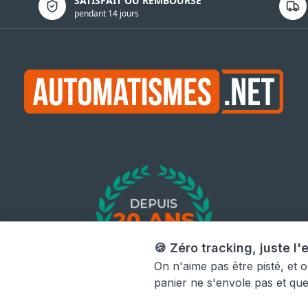
SATISFAIT OU REMBOURSÉ
pendant 14 jours
🍪 Zéro tracking, juste l'e
On n'aime pas être pisté, et 
panier ne s'envole pas et qu