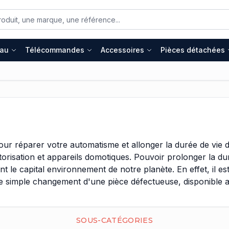
eau
Télécommandes
Accessoires
Pièces détachées
ur réparer votre automatisme et allonger la durée de vie d
risation et appareils domotiques. Pouvoir prolonger la du
t le capital environnement de notre planète. En effet, il 
le simple changement d'une pièce défectueuse, disponible a
voir cet état d'esprit est bénéfique pour la planète et gar
 ci est définitivement impressionnant. Cette marque propos
SOUS-CATÉGORIES