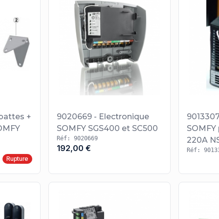
pattes +
9020669 - Electronique
9013307
SOMFY
SOMFY SGS400 et SC500
SOMFY 
Réf: 9020669
220A N
192,00 €
Réf: 9013
Rupture