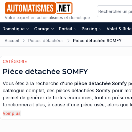
Votre expert en automatismes et domotique
Domotique
Garage
Portail
Parking
Volet & Rid
Accueil
Pièces détachées
Pièce détachée SOMFY
CATÉGORIE
Pièce détachée SOMFY
Vous êtes à la recherche d'une
pièce détachée Somfy
po
catalogue complet, des pièces détachées Somfy pour moto
permet de générer de fortes économies, tout en préservan
fonctionnerait plus, à cause d'une pièce usée, alors que 
fonctionner la machine, encore pendant plusieurs années. A
Voir plus
Concernant le catalogue de pièces détachées Somfy, celui