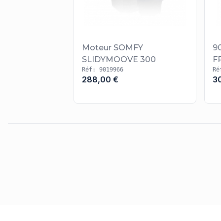
Moteur SOMFY
9
SLIDYMOOVE 300
F
Réf: 9019966
Ré
288,00 €
3