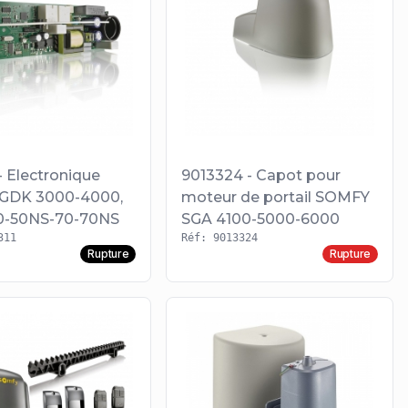
- Electronique
9013324 - Capot pour
GDK 3000-4000,
moteur de portail SOMFY
0-50NS-70-70NS
SGA 4100-5000-6000
311
Réf: 9013324
Rupture
Rupture