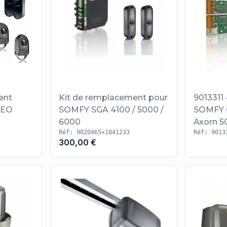
ent
Kit de remplacement pour
9013311 
SEO
SOMFY SGA 4100 / 5000 /
SOMFY 
6000
Axorn 5
Réf: 9020465+1841233
Réf: 9013
3+KEYGO
300,00 €