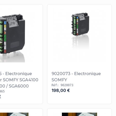
 - Electronique
9020073 - Electronique
ur SOMFY SGA4100
SOMFY
Réf: 9020073
00 / SGA6000
198,00 €
465
€