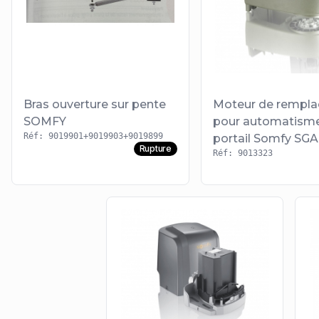
Bras ouverture sur pente
Moteur de rempl
SOMFY
pour automatism
Réf: 9019901+9019903+9019899
portail Somfy SGA
Rupture
Réf: 9013323
PASSEO et AXOVIA
2014)