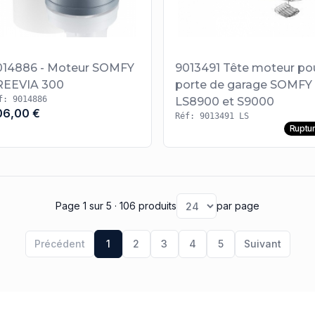
014886 - Moteur SOMFY
9013491 Tête moteur po
REEVIA 300
porte de garage SOMFY
f: 9014886
LS8900 et S9000
06,00 €
Réf: 9013491 LS
Ruptu
Page 1
sur 5
· 106 produits
par page
Précédent
1
2
3
4
5
Suivant