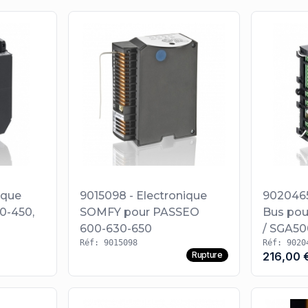
ique
9015098 - Electronique
9020465
0-450,
SOMFY pour PASSEO
Bus po
600-630-650
/ SGA50
Réf: 9015098
Réf: 9020
Rupture
216,00 