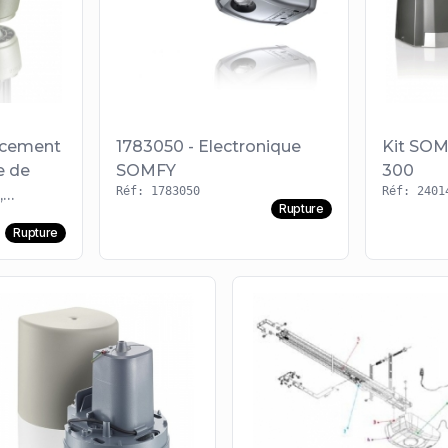
acement
1783050 - Electronique
Kit SOM
e de
SOMFY
300
Réf: 1783050
Réf: 2401
,
Rupture
 (avant
Rupture