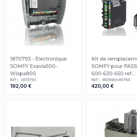
1870793 - Electronique
Kit de remplacem
SOMFY Exavia500-
SOMFY pour PAS
Wispa800
600-630-650 ref
Réf: 1870793
Réf: 9020465+KEYGO
9020465+184123
192,00 €
420,00 €