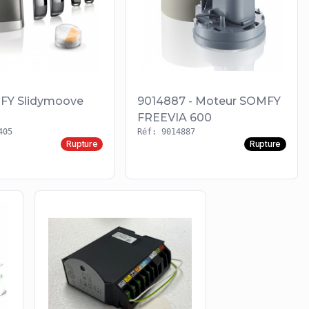
FY Slidymoove
9014887 - Moteur SOMFY
FREEVIA 600
405
Réf: 9014887
Rupture
Rupture