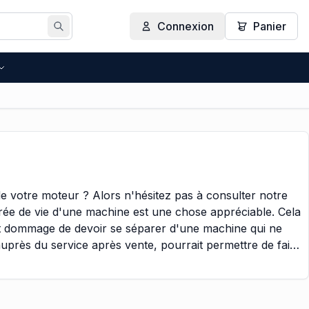
Connexion
Panier
Rechercher
e votre moteur ? Alors n'hésitez pas à consulter notre
rée de vie d'une machine est une chose appréciable. Cela
est dommage de devoir se séparer d'une machine qui ne
uprès du service après vente, pourrait permettre de faire
antie un avenir altruiste aux générations futures.
e une variante de produits phénoménale, et il sera plus