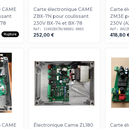
ue CAME
Carte électronique CAME
Carte é
ssant
ZBX-7N pour coulissant
ZM3E po
-78
230V BX-74 et BX-78
230V (A
Réf: 3199ZBX7N/88001-0065
Réf: 002Z
Rupture
252,00 €
418,80 
ue CAME
Électronique Came ZL180
Carte é