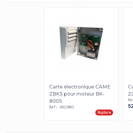
Carte électronique CAME
C
ZBKS pour moteur BK-
Z
Ré
800S
5
Réf: 002ZBKS
Rupture