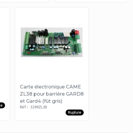
Carte électronique CAME
ZL38 pour barrière GARD8
et Gard4 (fût gris)
re
Réf: 3199ZL38
Rupture