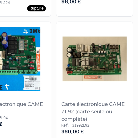
96,00 €
ZLJ24
Rupture
lectronique CAME
Carte électronique CAME
ZL92 (carte seule ou
ZL94
complète)
€
Réf: 3199ZL92
360,00 €