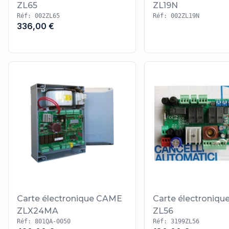
ZL65
ZL19N
Réf: 002ZL65
Réf: 002ZL19N
336,00 €
Carte électronique CAME
Carte électroniq
ZLX24MA
ZL56
Réf: 801QA-0050
Réf: 3199ZL56