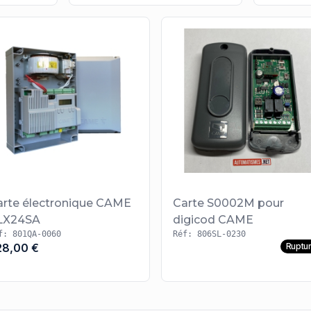
arte électronique CAME
Carte S0002M pour
LX24SA
digicod CAME
f: 801QA-0060
Réf: 806SL-0230
28,00 €
Ruptu