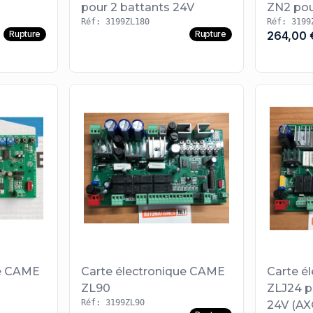
pour 2 battants 24V
ZN2 pou
Réf: 3199ZL180
Réf: 3199
Rupture
Rupture
264,00 
ue CAME
Carte électronique CAME
Carte é
ZL90
ZLJ24 p
Réf: 3199ZL90
24V (AX