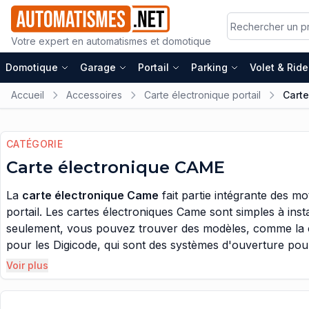
Votre expert en automatismes et domotique
Domotique
Garage
Portail
Parking
Volet & Rid
Accueil
Accessoires
Carte électronique portail
Cart
CATÉGORIE
Carte électronique CAME
La
carte électronique Came
fait partie intégrante des mo
portail. Les cartes électroniques Came sont simples à inst
seulement, vous pouvez trouver des modèles, comme la c
pour les Digicode, qui sont des systèmes d'ouverture pour
dans le sélecteur numérique.
Voir plus
Vous allez aussi découvrir la carte électronique came, qui