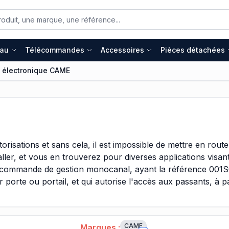
eau
Télécommandes
Accessoires
Pièces détachées
e électronique CAME
torisations et sans cela, il est impossible de mettre en ro
aller, et vous en trouverez pour diverses applications visa
ommande de gestion monocanal, ayant la référence 001S00
 porte ou portail, et qui autorise l'accès aux passants, à 
 est sans boitier, comme l'article ZA3, qui est facilement i
CAME
Marques :