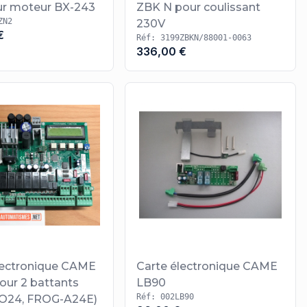
r moteur BX-243
ZBK N pour coulissant
ZN2
230V
€
Réf: 3199ZBKN/88001-0063
336,00 €
lectronique CAME
Carte électronique CAME
our 2 battants
LB90
Réf: 002LB90
O24, FROG-A24E)