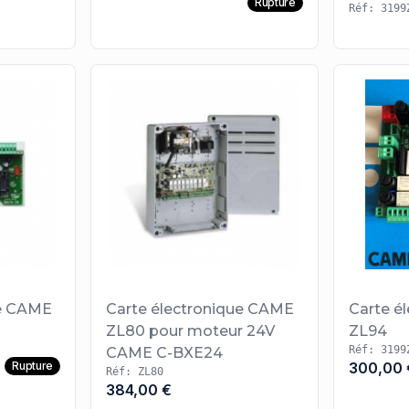
Rupture
Réf: 3199
ue CAME
Carte électronique CAME
Carte é
ZL80 pour moteur 24V
ZL94
Réf: 3199
CAME C-BXE24
Rupture
300,00 
Réf: ZL80
384,00 €