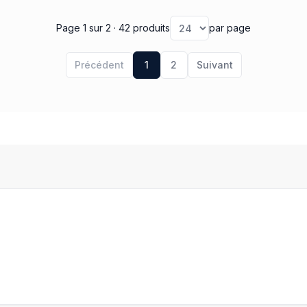
Page 1
sur 2
· 42 produits
par page
Précédent
1
2
Suivant