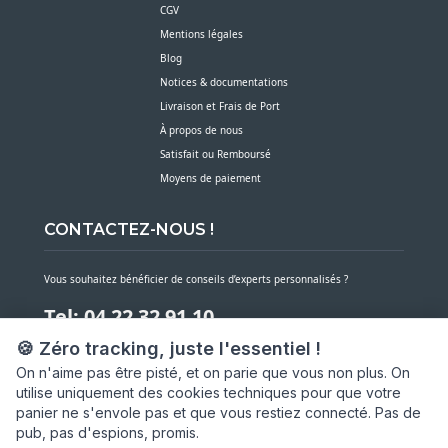
CGV
Mentions légales
Blog
Notices & documentations
Livraison et Frais de Port
À propos de nous
Satisfait ou Remboursé
Moyens de paiement
CONTACTEZ-NOUS !
Vous souhaitez bénéficier de conseils d’experts personnalisés ?
Tel: 04 22 32 91 10
🍪 Zéro tracking, juste l'essentiel !
Notre service client est à votre écoute du lundi au vendredi de 7h30 à 16h
On n'aime pas être pisté, et on parie que vous non plus. On
utilise uniquement des cookies techniques pour que votre
NOUS CONTACTER PAR MESSAGE
panier ne s'envole pas et que vous restiez connecté. Pas de
pub, pas d'espions, promis.
SARL ASP06