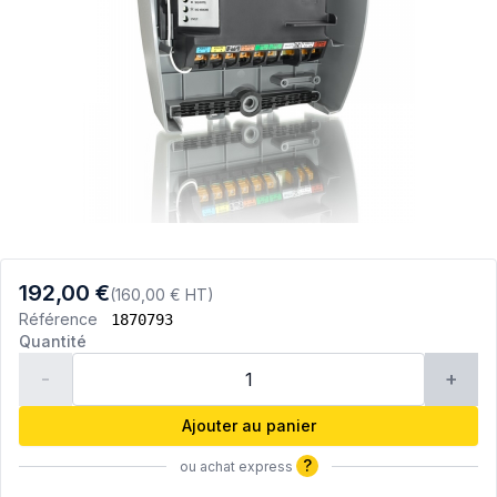
192,00 €
(160,00 € HT)
Référence
1870793
Quantité
-
+
Ajouter au panier
?
ou achat express