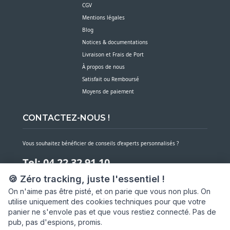
CGV
Mentions légales
Blog
Notices & documentations
Livraison et Frais de Port
À propos de nous
Satisfait ou Remboursé
Moyens de paiement
CONTACTEZ-NOUS !
Vous souhaitez bénéficier de conseils d’experts personnalisés ?
Tel: 04 22 32 91 10
🍪 Zéro tracking, juste l'essentiel !
Notre service client est à votre écoute du lundi au vendredi de 7h30 à 16h
On n'aime pas être pisté, et on parie que vous non plus. On
utilise uniquement des cookies techniques pour que votre
NOUS CONTACTER PAR MESSAGE
panier ne s'envole pas et que vous restiez connecté. Pas de
pub, pas d'espions, promis.
SARL ASP06