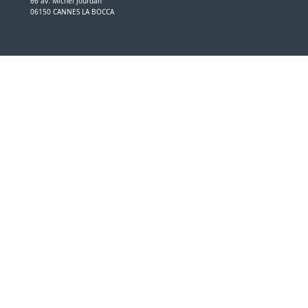
66 av. Michel Jourdan
06150 CANNES LA BOCCA