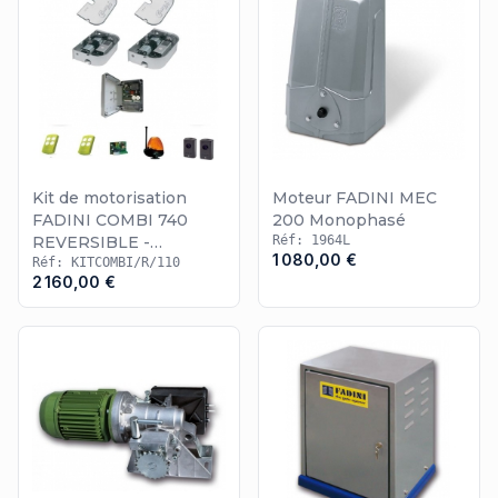
Kit de motorisation
Moteur FADINI MEC
FADINI COMBI 740
200 Monophasé
REVERSIBLE -
Réf: 1964L
1 080,00 €
ouverture 110°
Réf: KITCOMBI/R/110
2 160,00 €