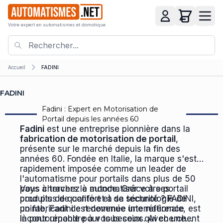
Votre expert en automatismes et domotique
Accueil
FADINI
FADINI
Fadini : Expert en Motorisation de
Portail depuis les années 60
Fadini
est une entreprise pionnière dans la
fabrication de motorisation de portail
,
présente sur le marché depuis la fin des
années 60. Fondée en Italie, la marque s'est
rapidement imposée comme un leader de
l'automatisme pour portails dans plus de 50
pays à travers le monde. Grâce à ses
Vous cherchez à automatiser votre portail
produits de qualité et à sa technologie de
pour plus de confort et de sécurité ? FADINI,
pointe, Fadini est devenue une référence
un fabricant de renommée internationale, est
incontournable pour tous ceux qui cherchent
là pour répondre à vos besoins. Avec une