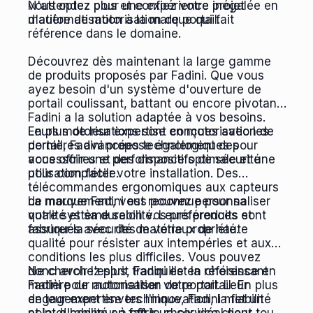
vous optez pour une expérience inégalée en
N'attendez plus et confiez votre projet
matière de motorisation de portail.
d'automatisation à la marque qui fait
référence dans le domaine.
Découvrez dès maintenant la large gamme
de produits proposés par Fadini. Que vous
ayez besoin d'un système d'ouverture de
portail coulissant, battant ou encore pivotant,
Fadini a la solution adaptée à vos besoins.
Leurs motorisations sont conçues avec les
En plus de leur expertise en motorisation de
dernières avancées technologiques pour
portail, Fadini propose également des
vous offrir une performance optimale et une
accessoires et des dispositifs de sécurité
utilisation facile.
pour compléter votre installation. Des
télécommandes ergonomiques aux capteurs
de mouvement, vous pouvez personnaliser
La marque Fadini est reconnue pour sa
votre système selon vos préférences et
qualité et sa durabilité. Leurs produits sont
assurer la sécurité de votre propriété.
fabriqués avec des matériaux de haute
qualité pour résister aux intempéries et aux
conditions les plus difficiles. Vous pouvez
donc avoir l'esprit tranquille en choisissant
Ne cherchez plus, Fadini est la référence en
Fadini pour automatiser votre portail. En plus
matière de motorisation de portail. Leur
de leur expertise technique, Fadini met un
engagement envers l'innovation, la fiabilité