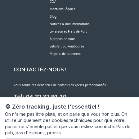
CGV
Mentions légales
Blog
Notices & documentations
Livraison et Frais de Port
À propos de nous
Satisfait ou Remboursé
Moyens de paiement
CONTACTEZ-NOUS !
Vous souhaitez bénéficier de conseils d’experts personnalisés ?
Tel: 04 22 32 91 10
🍪 Zéro tracking, juste l'essentiel !
Notre service client est à votre écoute du lundi au vendredi de 7h30 à 16h
On n'aime pas être pisté, et on parie que vous non plus. On
utilise uniquement des cookies techniques pour que votre
NOUS CONTACTER PAR MESSAGE
panier ne s'envole pas et que vous restiez connecté. Pas de
pub, pas d'espions, promis.
SARL ASP06