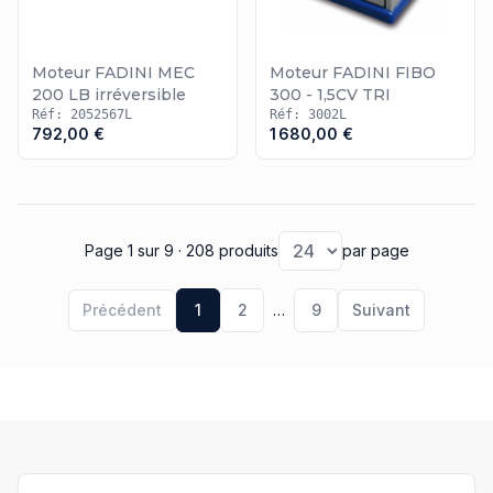
Moteur FADINI MEC
Moteur FADINI FIBO
200 LB irréversible
300 - 1,5CV TRI
Réf: 2052567L
Réf: 3002L
792,00 €
1 680,00 €
Page 1
sur 9
· 208 produits
par page
Précédent
1
2
…
9
Suivant