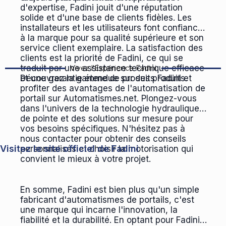
d'expertise, Fadini jouit d'une réputation
solide et d'une base de clients fidèles. Les
installateurs et les utilisateurs font confiance
à la marque pour sa qualité supérieure et son
service client exemplaire. La satisfaction des
clients est la priorité de Fadini, ce qui se
traduit par une assistance technique efficace
Vivez l'Expérience Fadini
et une garantie étendue sur ses produits.
Découvrez la gamme de produits Fadini et
profiter des avantages de l'automatisation de
portail sur Automatismes.net. Plongez-vous
dans l'univers de la technologie hydraulique
de pointe et des solutions sur mesure pour
vos besoins spécifiques. N'hésitez pas à
nous contacter pour obtenir des conseils
Visitez le site officiel de Fadini
personnalisés et choisir la motorisation qui
convient le mieux à votre projet.
En somme, Fadini est bien plus qu'un simple
fabricant d'automatismes de portails, c'est
une marque qui incarne l'innovation, la
fiabilité et la durabilité. En optant pour Fadini,