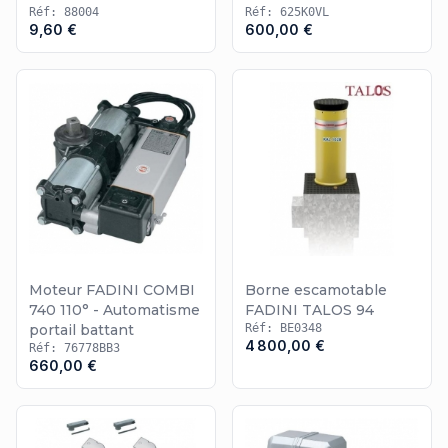
Réf: 88004
Réf: 625K0VL
9,60 €
600,00 €
Moteur FADINI COMBI
Borne escamotable
740 110° - Automatisme
FADINI TALOS 94
portail battant
Réf: BE0348
4 800,00 €
Réf: 76778BB3
660,00 €