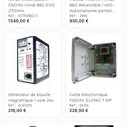
FADINI Hindi 880 EVO
880 Réversible / 400 -
270mm
Automatisme portail
Réf: KITHINDI/C
battant
Réf: 2894
1 549,00 €
930,00 €
Détecteur de boucle
Carte électronique
magnétique 1 voie 24v
FADINI ELPRO 7 RP
Réf: ACA3205
Réf: 6610L
216,00 €
228,00 €