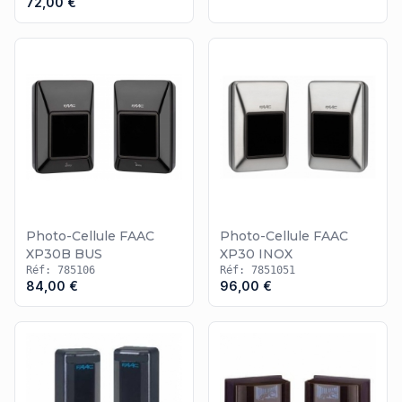
72,00 €
automatiques, comme la
photo-cellule Mhouse
ou la
photo-
cellule Moovo
.
Photo-Cellule FAAC
Photo-Cellule FAAC
XP30B BUS
XP30 INOX
Réf: 785106
Réf: 7851051
84,00 €
96,00 €