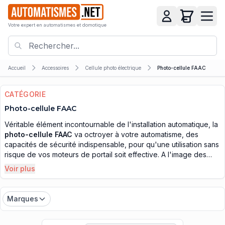
Votre expert en automatismes et domotique
Accueil
Accessoires
Cellule photo électrique
Photo-cellule FAAC
CATÉGORIE
Photo-cellule FAAC
Véritable élément incontournable de l'installation automatique, la
photo-cellule FAAC
va octroyer à votre automatisme, des
capacités de sécurité indispensable, pour qu'une utilisation sans
risque de vos moteurs de portail soit effective. A l'image des
nombreuses versions de motorisations, qui existent et sont en
Voir plus
vente sur le marché de l'automatisme, les jeux de photo-cellules
FAAC sont réalisés dans diverses formes, afin qu'elles soient en
mesure de concorder à plusieurs modèles de portails. Cette
Marques
partie de l'automatisme est placée à l'extérieure du moteur et à
proximité des extrémités de votre portail. Elles sont donc
soumises aux évènements extérieures, spécialement le jeu qui