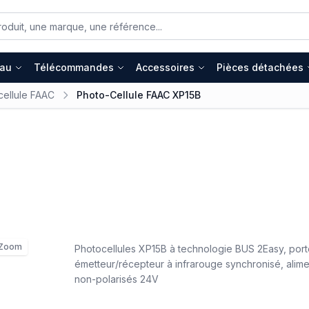
eau
Télécommandes
Accessoires
Pièces détachées
cellule FAAC
Photo-Cellule FAAC XP15B
Zoom
Photocellules XP15B à technologie BUS 2Easy, port
émetteur/récepteur à infrarouge synchronisé, alimen
non-polarisés 24V