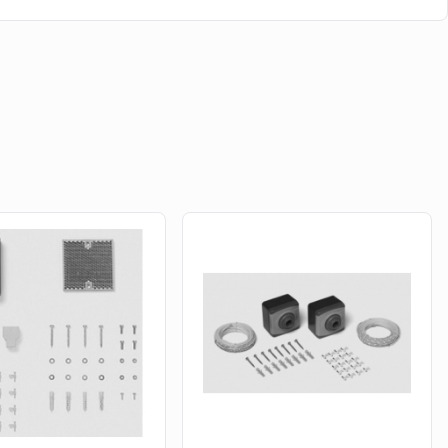
rire dans le paragraphe précédent, et les personnes, qui
les installer au sein de poteau ou de murets. Mais cette
telet, pour permettre aux installateurs débutants, de
cellules Marantec, à leur platine électronique, sans
n rupture
 visiter les pages de la
photo-cellule Telcoma
ou celles