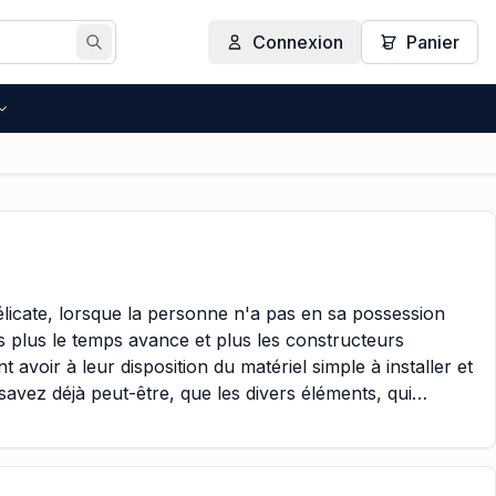
Connexion
Panier
Rechercher
délicate, lorsque la personne n'a pas en sa possession
is plus le temps avance et plus les constructeurs
 avoir à leur disposition du matériel simple à installer et
savez déjà peut-être, que les divers éléments, qui
orisation de portail, doivent être relié entre eux, pour
tes ses informations transiteront. Et ils doivent aussi