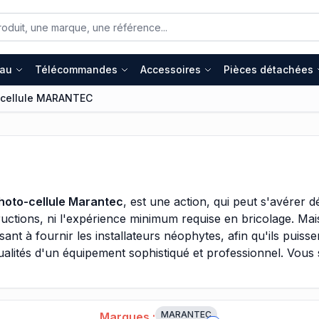
eau
Télécommandes
Accessoires
Pièces détachées
-cellule MARANTEC
hoto-cellule Marantec
, est une action, qui peut s'avérer 
nstructions, ni l'expérience minimum requise en bricolage. Ma
t à fournir les installateurs néophytes, afin qu'ils puissent
qualités d'un équipement sophistiqué et professionnel. Vous 
endement et apporter des applications élargies à votre mot
. Ce sera principalement vers l'armoire de commande, que tou
cellules Marantec, font aussi parties de ce cas de figure.
MARANTEC
Marques :