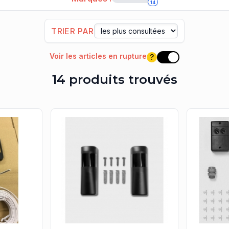
14
brancher, pour mettre en place, ce que nous venons de déc
vent être un peu perdu dans la procédure. Surtout s'il faut 
TRIER PAR
 entièrement simplifiée et déjà pré-montée au sein d'un po
rocédure épurée et non-complexe, visant à relier les photo-
Voir les articles en rupture
?
Voir les articles e
x avec des offres provenant des autres marques, vous pouvez
14 produits trouvés