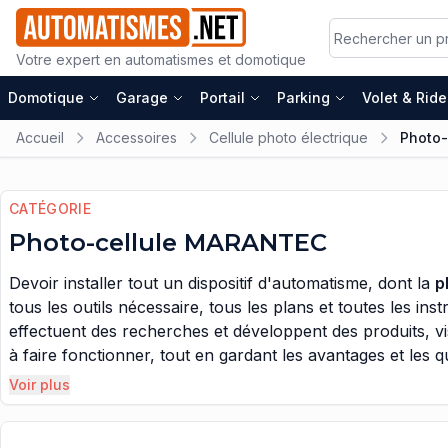
Votre expert en automatismes et domotique
Domotique
Garage
Portail
Parking
Volet & Rid
Accueil
Accessoires
Cellule photo électrique
Photo
CATÉGORIE
Photo-cellule MARANTEC
Devoir installer tout un dispositif d'automatisme, dont la
p
tous les outils nécessaire, tous les plans et toutes les i
effectuent des recherches et développent des produits, visan
à faire fonctionner, tout en gardant les avantages et les 
viennent s'ajouter aux automatismes, pour augmenter son r
Voir plus
qu'ils soient aptes à échanger des informations entre eux
être relié à une source d'énergie électrique, et les photo-