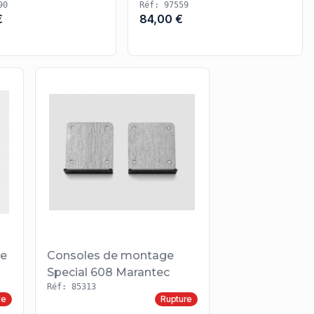
90
Réf: 97559
€
84,00 €
le
Consoles de montage
Special 608 Marantec
Réf: 85313
re
Rupture