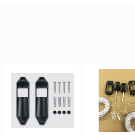
Alors, généralement de nombreux fils sont à ranger et à 
débutent et qui effectuent leur première installation, peu
marque allemande à développé une photo-cellule Marantec,
gagner du temps dans leur travaux et de leur offrir une p
éprouver de difficultés particulières. Pour avoir le choi
de la
photo-cellule V2
.