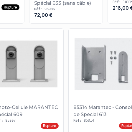
Réf: 1011
Spécial 633 (sans câble)
Rupture
216,00 
Réf: 96986
72,00 €
hoto-Cellule MARANTEC
85314 Marantec - Conso
pécial 609
de Special 613
f: 85307
Réf: 85314
Rupture
Ruptu