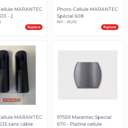
Cellule MARANTEC
Photo-Cellule MARANTEC
613 - 2
Spécial 608
5
Réf: 85292
Rupture
Rupture
Cellule MARANTEC
97559 Marantec Special
635 sans câble
670 - Platine cellule