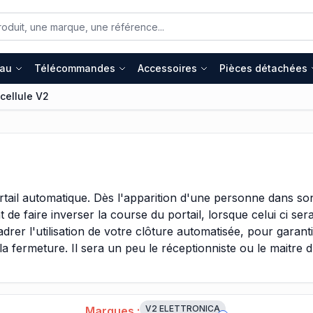
eau
Télécommandes
Accessoires
Pièces détachées
cellule V2
portail automatique. Dès l'apparition d'une personne dans 
nt de faire inverser la course du portail, lorsque celui ci se
adrer l'utilisation de votre clôture automatisée, pour garanti
la fermeture. Il sera un peu le réceptionniste ou le maitre d
 disponibilités des établissements, dans lesquels ils exercen
 responsabilité de prendre des décisions pour déterminer si
V2 ELETTRONICA
Marques :