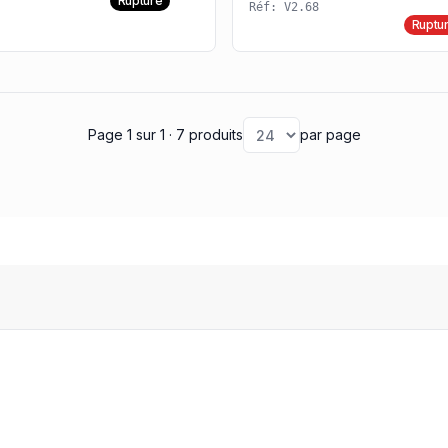
Rupture
Réf: V2.68
Ruptu
Page 1
sur 1
· 7 produits
par page