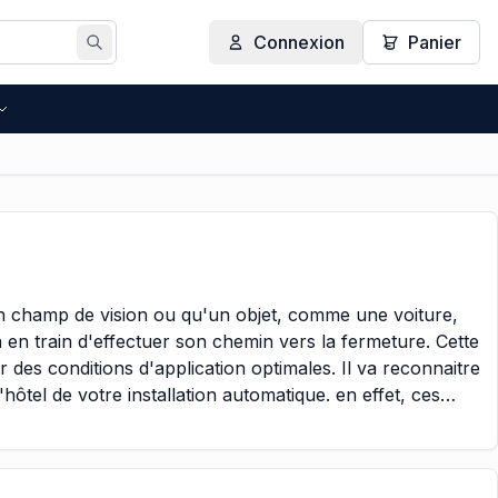
Connexion
Panier
Rechercher
son champ de vision ou qu'un objet, comme une voiture,
ra en train d'effectuer son chemin vers la fermeture. Cette
r des conditions d'application optimales. Il va reconnaitre
'hôtel de votre installation automatique. en effet, ces
t leur fonction.
 le portail est capable de se refermer dans de bonnes