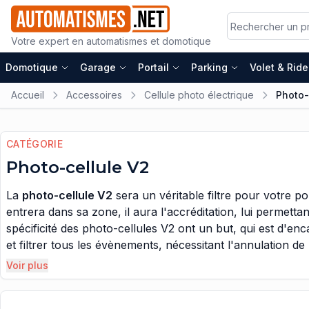
Votre expert en automatismes et domotique
Domotique
Garage
Portail
Parking
Volet & Rid
Accueil
Accessoires
Cellule photo électrique
Photo-
CATÉGORIE
Photo-cellule V2
La
photo-cellule V2
sera un véritable filtre pour votre 
entrera dans sa zone, il aura l'accréditation, lui permetta
spécificité des photo-cellules V2 ont un but, qui est d'enc
et filtrer tous les évènements, nécessitant l'annulation de 
personnes sont en charge, d'accueillir et de déterminer les
Voir plus
La photo-cellule V2 sera, elle aussi, en charge et aura la