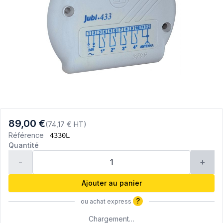
89,00 €
(74,17 € HT)
Référence
4330L
Quantité
-
+
Ajouter au panier
?
ou achat express
Chargement…