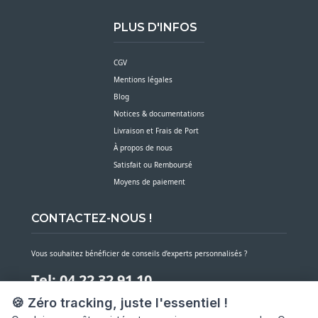
PLUS D'INFOS
CGV
Mentions légales
Blog
Notices & documentations
Livraison et Frais de Port
À propos de nous
Satisfait ou Remboursé
Moyens de paiement
CONTACTEZ-NOUS !
Vous souhaitez bénéficier de conseils d’experts personnalisés ?
Tel: 04 22 32 91 10
🍪 Zéro tracking, juste l'essentiel !
Notre service client est à votre écoute du lundi au vendredi de 7h30 à 16h