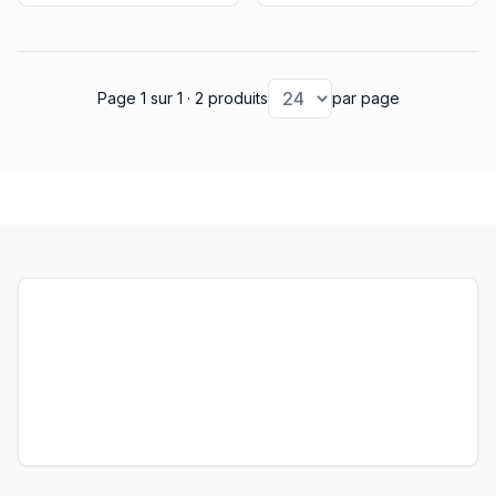
dans la catégorie de la
photo-cellule Nice
ou ceux se trouvant
dans la catégorie de la
photo-cellule Mhouse
.
Page 1
sur 1
· 2 produits
par page