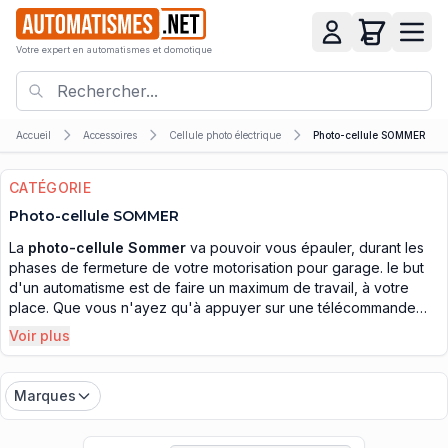
Votre expert en automatismes et domotique
Accueil
Accessoires
Cellule photo électrique
Photo-cellule SOMMER
CATÉGORIE
Photo-cellule SOMMER
La
photo-cellule Sommer
va pouvoir vous épauler, durant les
phases de fermeture de votre motorisation pour garage. le but
d'un automatisme est de faire un maximum de travail, à votre
place. Que vous n'ayez qu'à appuyer sur une télécommande
pour ordonner le fonctionnement de l'automatisme, et que vous
Voir plus
n'ayez plus à vous occuper du reste des opérations. Juste
seulement à profiter de votre ouverture automatique, et laisser
les moteurs fermer le portail ou la porte du garage à votre place.
Marques
Mais pour cela, il faut que vous ayez des photo-cellules
Sommer, afin qu'elles soient activent et vérifient à votre place le
bon déroulement de la procédure de fermeture de votre portail