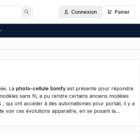
Connexion
Panier
Rechercher
gée. La
photo-cellule Somfy
est présente pour répondre
modèles sans fil, a pu rendre certains anciens modèles
 , qui ont accéder à des automatismes pour portail, il y a
e voir ces évolutions apparaitre, en se posant la
ossèdent dans leur résidence personnelle et qui équipe leur
soucieux du détails et du service après-vente, mais