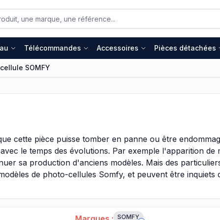
eau
Télécommandes
Accessoires
Pièces détachées
cellule SOMFY
e, que cette pièce puisse tomber en panne ou être endomma
 avec le temps des évolutions. Par exemple l'apparition de 
inuer sa production d'anciens modèles. Mais des particuliers
odèles de photo-cellules Somfy, et peuvent être inquiets d
duits de remplacement compatibles avec le matériel qu'ils p
s, ne ressentez pas de crainte, ce type de fabricant, très 
ne large compatibilité.
SOMFY
Marques :