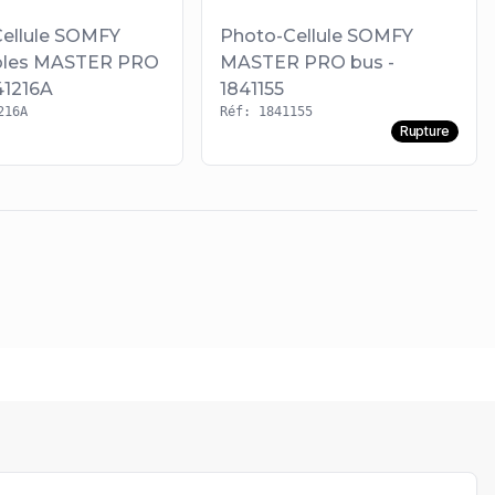
ellule SOMFY
Photo-Cellule SOMFY
ables MASTER PRO
MASTER PRO bus -
41216A
1841155
216A
Réf: 1841155
Rupture