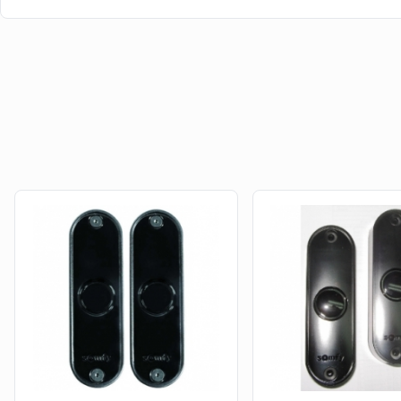
En effet, lorsqu'une nouvelle photo-cellule Somfy est conç
innovations technologiques, leur production récente sera
nos photo-cellules Somfy, présente au sein de cette caté
ce modèle, vous n'aurez donc que des avantages, puisque v
avec des produits plus récents et plus performant. Pour 
d'articles pour les automatismes de portails, la section de