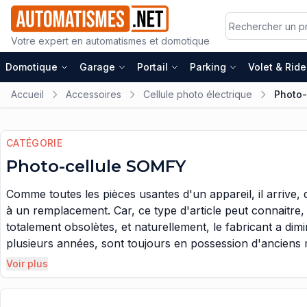
Votre expert en automatismes et domotique
Domotique
Garage
Portail
Parking
Volet & Rid
Accueil
Accessoires
Cellule photo électrique
Photo-
CATÉGORIE
Photo-cellule SOMFY
Comme toutes les pièces usantes d'un appareil, il arriv
à un remplacement. Car, ce type d'article peut connaitre,
totalement obsolètes, et naturellement, le fabricant a dim
plusieurs années, sont toujours en possession d'anciens m
question, s'ils auront toujours à leur disposition des pro
Voir plus
clôture extérieur ou leur garage à automobile. Dans ces ca
régulièrement sur le marché, des produits qui possèdent u