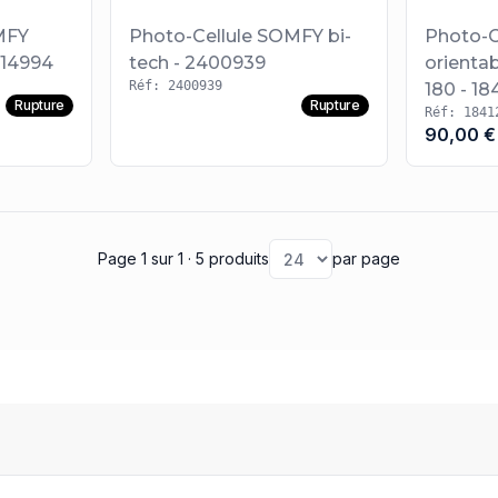
MFY
Photo-Cellule SOMFY bi-
Photo-C
14994
tech - 2400939
orient
Réf: 2400939
180 - 18
Rupture
Rupture
Réf: 1841
90,00 €
Page 1
sur 1
· 5 produits
par page