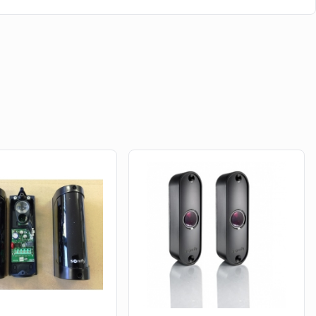
 compatibilités, par faire en sorte, que malgré les
devenus obsolètes avec le temps. C'est le cas d'une de
 compatible avec le système antérieur. En vous procurant
nt d'un nouveau modèle et en ajustant votre installation,
n rupture
r sur notre boutique en ligne, spécialisée dans la vente
c
.