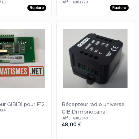
710
Réf: AU01720
Rupture
Rupture
ur GiBiDi pour F12
Récepteur radio universel
780
GiBiDi monocanal
Réf: AU02540
48,00 €