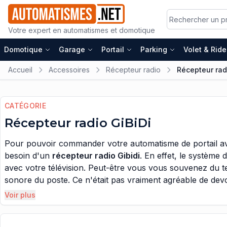
Votre expert en automatismes et domotique
Domotique
Garage
Portail
Parking
Volet & Rid
Accueil
Accessoires
Récepteur radio
Récepteur rad
CATÉGORIE
Récepteur radio GiBiDi
Pour pouvoir commander votre automatisme de portail av
besoin d'un
récepteur radio Gibidi
. En effet, le système
avec votre télévision. Peut-être vous vous souvenez du te
sonore du poste. Ce n'était pas vraiment agréable de devoi
notre émission télévisuelle préférée. Mais l'arrive de la 
Voir plus
avec les récepteurs radios Gibidi, qui ont bouleversés le m