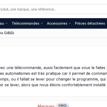
eau
Télécommandes
Accessoires
Pièces détachées
io GiBiDi
ec une télécommande, aussi facilement que vous le faites 
 des automatismes est très pratique car il permet de comma
mps, ou il fallait se lever pour changer le programme, qui 
r se lever, alors que nous étions confortablement installé 
télécommande à révolutionner la façon dont nous avons utilis
ode d'utilisation de nos fermetures d'accès, nous offrant la
GiBiDi
Marques :