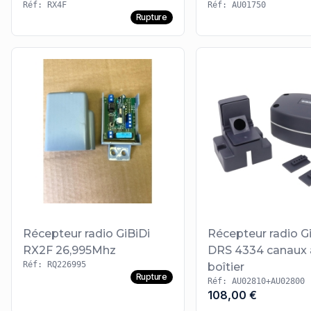
Réf: RX4F
Réf: AU01750
Rupture
Récepteur radio GiBiDi
Récepteur radio G
RX2F 26,995Mhz
DRS 4334 canaux 
Réf: RQ226995
boîtier
Rupture
Réf: AU02810+AU02800
108,00 €