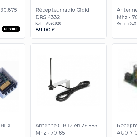
 30.875
Récepteur radio Gibidi
Antenne
DRS 4332
Mhz - 7
Réf: AU02920
Réf: 7018
Rupture
89,00 €
iBiDi
Antenne GiBiDi en 26.995
Récepte
Mhz - 70185
AU0171