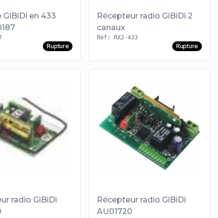
 GiBiDi en 433
Récepteur radio GiBiDi 2
0187
canaux
7
Réf: RX2-433
Rupture
Rupture
ur radio GiBiDi
Récepteur radio GiBiDi
0
AU01720