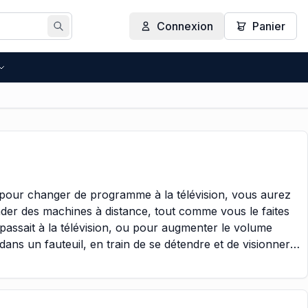
Connexion
Panier
Rechercher
pour changer de programme à la télévision, vous aurez
nder des machines à distance, tout comme vous le faites
passait à la télévision, ou pour augmenter le volume
dans un fauteuil, en train de se détendre et de visionner
er cette appareil électrique, tout comme cela a été le cas,
 possibilité de les manipuler à distance.