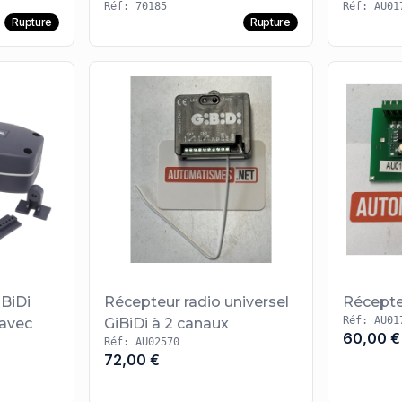
Réf: 70185
Réf: AU01
Rupture
Rupture
iBiDi
Récepteur radio universel
Récepte
Réf: AU01
avec
GiBiDi à 2 canaux
60,00 €
Réf: AU02570
72,00 €