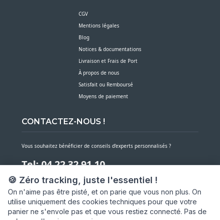
CGV
Mentions légales
Blog
Notices & documentations
Livraison et Frais de Port
À propos de nous
Satisfait ou Remboursé
Moyens de paiement
CONTACTEZ-NOUS !
Vous souhaitez bénéficier de conseils d’experts personnalisés ?
Tel: 04 22 32 91 10
🍪 Zéro tracking, juste l'essentiel !
Notre service client est à votre écoute du lundi au vendredi de 7h30 à 16h
On n'aime pas être pisté, et on parie que vous non plus. On
utilise uniquement des cookies techniques pour que votre
NOUS CONTACTER PAR MESSAGE
panier ne s'envole pas et que vous restiez connecté. Pas de