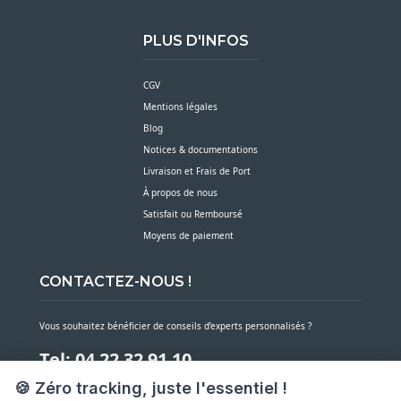
PLUS D'INFOS
CGV
Mentions légales
Blog
Notices & documentations
Livraison et Frais de Port
À propos de nous
Satisfait ou Remboursé
Moyens de paiement
CONTACTEZ-NOUS !
Vous souhaitez bénéficier de conseils d’experts personnalisés ?
Tel: 04 22 32 91 10
🍪 Zéro tracking, juste l'essentiel !
Notre service client est à votre écoute du lundi au vendredi de 7h30 à 16h