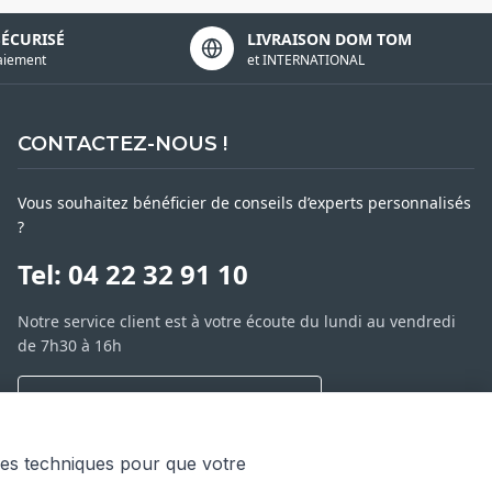
SÉCURISÉ
LIVRAISON DOM TOM
aiement
et INTERNATIONAL
CONTACTEZ-NOUS !
Vous souhaitez bénéficier de conseils d’experts personnalisés
?
Tel: 04 22 32 91 10
Notre service client est à votre écoute du lundi au vendredi
de 7h30 à 16h
NOUS CONTACTER PAR MESSAGE
SARL ASP06
ies techniques pour que votre
66 av. Michel Jourdan
.