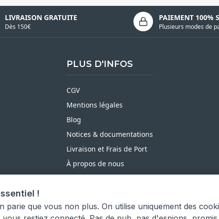
LIVRAISON GRATUITE
PAIEMENT 100% 
Dès 150€
Plusieurs modes de p
PLUS D'INFOS
CGV
Mentions légales
Blog
Notices & documentations
Livraison et Frais de Port
À propos de nous
Satisfait ou Remboursé
ssentiel !
Moyens de paiement
on parie que vous non plus. On utilise uniquement des cook
e vous restiez connecté. Pas de pub, pas d'espions, promis