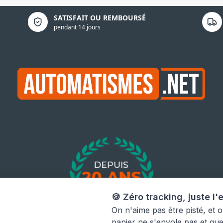
Politique de confidentialité
SATISFAIT OU REMBOURSÉ
pendant 14 jours
🍪 Zéro tracking, juste l'e
On n'aime pas être pisté, et 
panier ne s'envole pas et qu