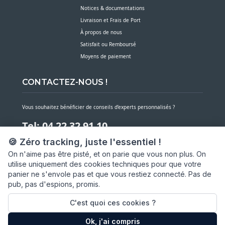
Notices & documentations
Livraison et Frais de Port
À propos de nous
Satisfait ou Remboursé
Moyens de paiement
CONTACTEZ-NOUS !
Vous souhaitez bénéficier de conseils d’experts personnalisés ?
Tel: 04 22 32 91 10
🍪 Zéro tracking, juste l'essentiel !
Notre service client est à votre écoute du lundi au vendredi de 7h30 à 16h
On n'aime pas être pisté, et on parie que vous non plus. On
utilise uniquement des cookies techniques pour que votre
NOUS CONTACTER PAR MESSAGE
panier ne s'envole pas et que vous restiez connecté. Pas de
pub, pas d'espions, promis.
SARL ASP06
66 av. Michel Jourdan
C'est quoi ces cookies ?
06150 CANNES LA BOCCA
Ok, j'ai compris