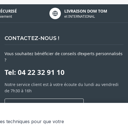
SÉCURISÉ
LIVRAISON DOM TOM
aiement
et INTERNATIONAL
CONTACTEZ-NOUS !
Vous souhaitez bénéficier de conseils d’experts personnalisés
?
Tel: 04 22 32 91 10
Notre service client est à votre écoute du lundi au vendredi
de 7h30 à 16h
NOUS CONTACTER PAR MESSAGE
SARL ASP06
ies techniques pour que votre
66 av. Michel Jourdan