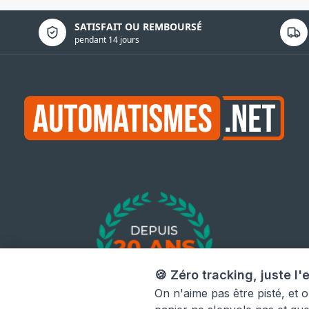
Politique de confidentialité
SATISFAIT OU REMBOURSÉ
pendant 14 jours
🍪 Zéro tracking, juste l'e
On n'aime pas être pisté, et 