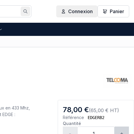
Connexion
Panier
Rechercher
ux en 433 Mhz,
78,00 €
(65,00 € HT)
t EDGE :
Référence
EDGERB2
Quantité
-
+