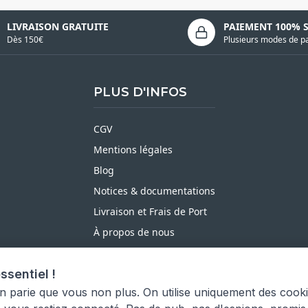
LIVRAISON GRATUITE
PAIEMENT 100% 
Dès 150€
Plusieurs modes de p
PLUS D'INFOS
CGV
Mentions légales
Blog
Notices & documentations
Livraison et Frais de Port
À propos de nous
Satisfait ou Remboursé
ssentiel !
Moyens de paiement
on parie que vous non plus. On utilise uniquement des cook