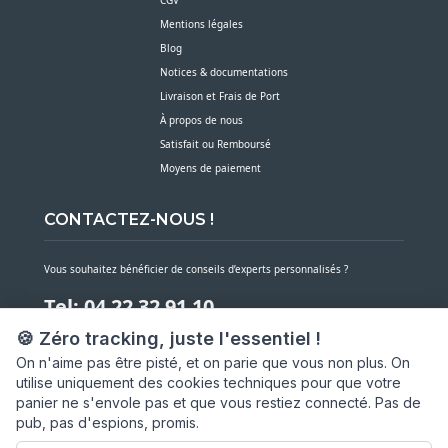
Mentions légales
Blog
Notices & documentations
Livraison et Frais de Port
À propos de nous
Satisfait ou Remboursé
Moyens de paiement
CONTACTEZ-NOUS !
Vous souhaitez bénéficier de conseils d’experts personnalisés ?
Tel: 04 22 32 91 10
🍪 Zéro tracking, juste l'essentiel !
Notre service client est à votre écoute du lundi au vendredi de 7h30 à 16h
On n'aime pas être pisté, et on parie que vous non plus. On
utilise uniquement des cookies techniques pour que votre
NOUS CONTACTER PAR MESSAGE
panier ne s'envole pas et que vous restiez connecté. Pas de
pub, pas d'espions, promis.
SARL ASP06