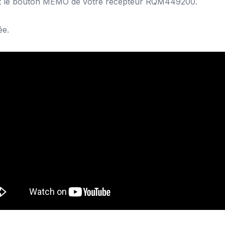
et le bouton MEMO de votre récepteur RQM449200.
ée.