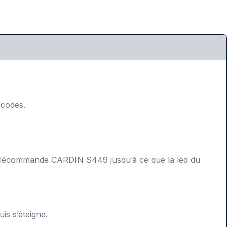
 codes.
élécommande CARDIN S449 jusqu’à ce que la led du
s s’éteigne.