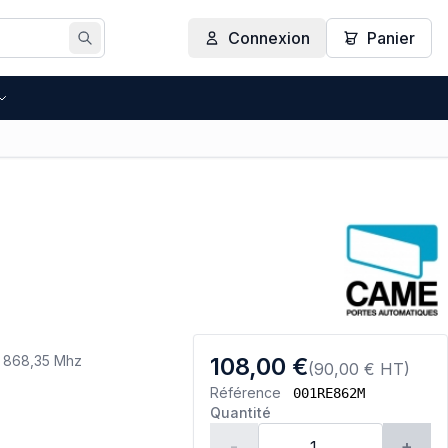
Connexion
Panier
Rechercher
 868,35 Mhz
108,00 €
(90,00 € HT)
Référence
001RE862M
Quantité
-
+