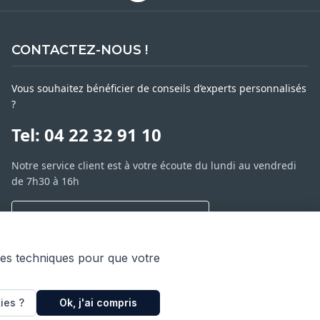
CONTACTEZ-NOUS !
Vous souhaitez bénéficier de conseils d’experts personnalisés
?
Tel: 04 22 32 91 10
Notre service client est à votre écoute du lundi au vendredi
de 7h30 à 16h
NOUS CONTACTER PAR MESSAGE
SARL ASP06
ies techniques pour que votre
66 av. Michel Jourdan
.
06150 CANNES LA BOCCA
ies ?
Ok, j'ai compris