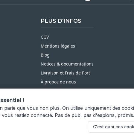
PLUS D'INFOS
CGV
Mentions légales
Blog
Notices & documentations
Livraison et Frais de Port
À propos de nous
Satisfait ou Remboursé
ssentiel !
Moyens de paiement
on parie que vous non plus. On utilise uniquement des cook
e vous restiez connecté. Pas de pub, pas d'espions, promis
C'est quoi ces cook