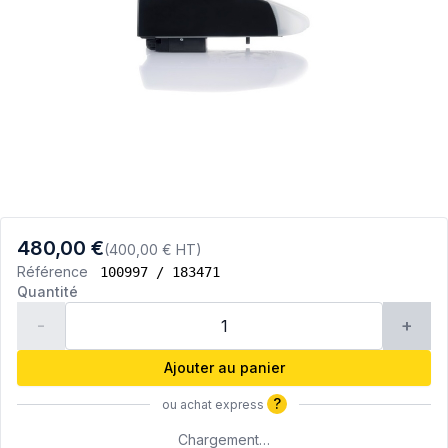
480,00 €
(400,00 € HT)
Référence
100997 / 183471
Quantité
-
+
Ajouter au panier
?
ou achat express
Chargement…