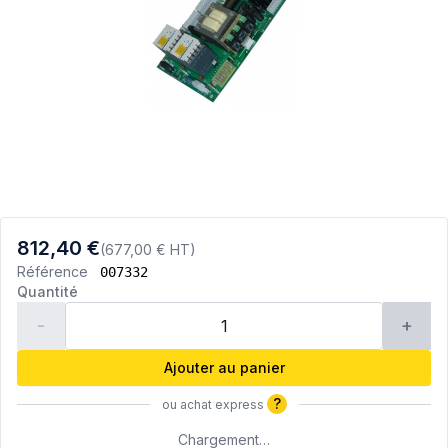
812,40 €
(677,00 € HT)
Référence
007332
Quantité
-
+
Ajouter au panier
?
ou achat express
Chargement…