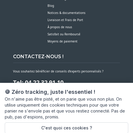
Blog
Notices & documentations
Livraison et Frais de Port
À propos de nous
Satisfait ou Remboursé
Moyens de paiement
CONTACTEZ-NOUS !
Vous souhaitez bénéficier de conseils d’experts personnalisés ?
Tel: 04 22 32 91 10
🍪 Zéro tracking, juste l'essentiel !
Notre service client est à votre écoute du lundi au vendredi de 7h30 à 16h
On n'aime pas être pisté, et on parie que vous non plus. On
utilise uniquement des cookies techniques pour que votre
NOUS CONTACTER PAR MESSAGE
panier ne s'envole pas et que vous restiez connecté. Pas de
pub, pas d'espions, promis.
SARL ASP06
66 av. Michel Jourdan
C'est quoi ces cookies ?
06150 CANNES LA BOCCA