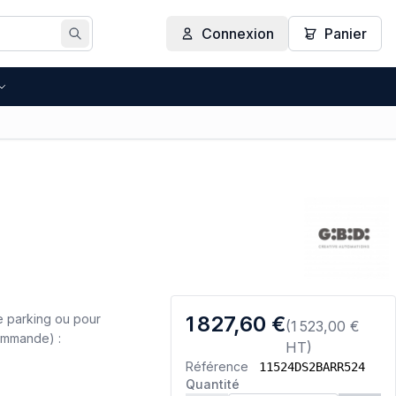
Connexion
Panier
Rechercher
e parking ou pour
1 827,60 €
(1 523,00 €
commande) :
HT)
Référence
11524DS2BARR524
Quantité