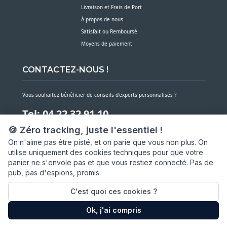
Livraison et Frais de Port
À propos de nous
Satisfait ou Remboursé
Moyens de paiement
CONTACTEZ-NOUS !
Vous souhaitez bénéficier de conseils d’experts personnalisés ?
Tel: 04 22 32 91 10
🍪 Zéro tracking, juste l'essentiel !
Notre service client est à votre écoute du lundi au vendredi de 7h30 à 16h
On n'aime pas être pisté, et on parie que vous non plus. On
utilise uniquement des cookies techniques pour que votre
NOUS CONTACTER PAR MESSAGE
panier ne s'envole pas et que vous restiez connecté. Pas de
pub, pas d'espions, promis.
SARL ASP06
66 av. Michel Jourdan
C'est quoi ces cookies ?
06150 CANNES LA BOCCA
Ok, j'ai compris