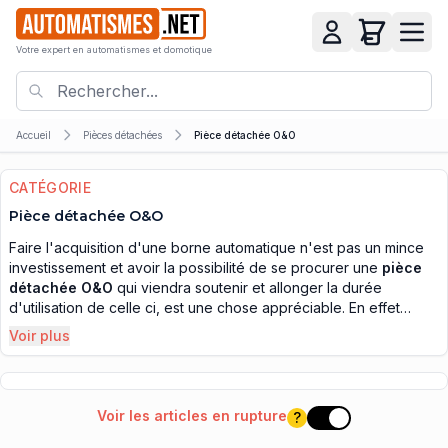
Votre expert en automatismes et domotique
Accueil
Pièces détachées
Pièce détachée O&O
CATÉGORIE
Pièce détachée O&O
Faire l'acquisition d'une borne automatique n'est pas un mince
investissement et avoir la possibilité de se procurer une
pièce
détachée O&O
qui viendra soutenir et allonger la durée
d'utilisation de celle ci, est une chose appréciable. En effet
lorsqu'on se décide à installer une borne automatique dans une
Voir plus
rue pour limiter le trafic routier, il faut pouvoir par la suite assurer
le suivi de ce matériel et avoir accès à des pièces détachées
O&O, lorsque la situation le nécessite. L'achat de ce type de
matériel est onéreux, ce qui est d'ailleurs normal, puisqu'un tel
Voir les articles en rupture
?
Voir les articles e
dispositif est grandement élaboré, tant dans la conception
électronique de la borne, que par les mécanismes adaptés aux