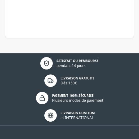
sont exploitables pour améliorer et corriger vos automatismes
comme la
pièce détachée BFT
ou la
pièce détachée CAME
.
Politique de confidentialité
SATISFAIT OU REMBOURSÉ
pendant 14 jours
LIVRAISON GRATUITE
Dès 150€
PAIEMENT 100% SÉCURISÉ
Plusieurs modes de paiement
LIVRAISON DOM TOM
et INTERNATIONAL