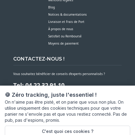
Blog
Notices & documentations
Livraison et Frais de Port
À propos de nous
Satisfait ou Remboursé
Moyens de paiement
CONTACTEZ-NOUS !
Vous souhaitez bénéficier de conseils d’experts personnalisés ?
Tel: 04 22 32 91 10
🍪 Zéro tracking, juste l'essentiel !
Notre service client est à votre écoute du lundi au vendredi de 7h30 à 16h
On n'aime pas être pisté, et on parie que vous non plus. On
utilise uniquement des cookies techniques pour que votre
NOUS CONTACTER PAR MESSAGE
panier ne s'envole pas et que vous restiez connecté. Pas de
pub, pas d'espions, promis.
SARL ASP06
66 av. Michel Jourdan
C'est quoi ces cookies ?
06150 CANNES LA BOCCA