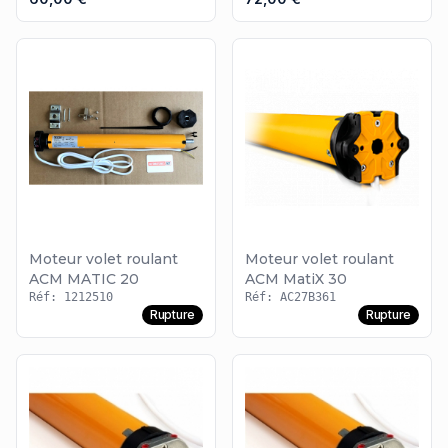
raccordements, possèdent une gaine blanche. Pour avoir des
choix différents, vous pouvez consulter le
moteur pour volet
roulant Altron
ou le
moteur pour volet roulant Mhouse
.
Moteur volet roulant
Moteur volet roulant
ACM MATIC 20
ACM MatiX 30
Réf: 1212510
Réf: AC27B361
Rupture
Rupture