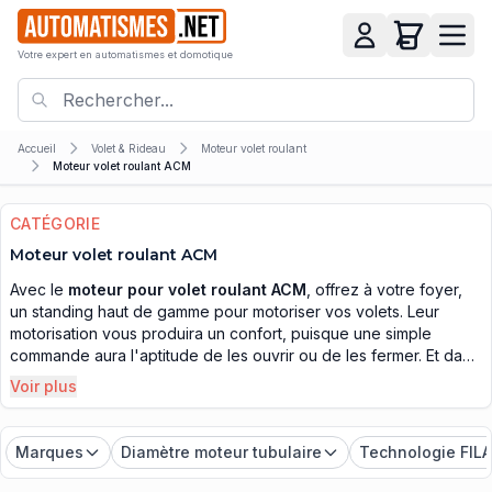
Votre expert en automatismes et domotique
Accueil
Volet & Rideau
Moteur volet roulant
Moteur volet roulant ACM
CATÉGORIE
Moteur volet roulant ACM
Avec le
moteur pour volet roulant ACM
, offrez à votre foyer,
un standing haut de gamme pour motoriser vos volets. Leur
motorisation vous produira un confort, puisque une simple
commande aura l'aptitude de les ouvrir ou de les fermer. Et dans
bien des cas, installer ce système peut vous offrir cette rapidité
Voir plus
d'action. Cela peut vous être confortable et vous octroyer un
profit, dans la gestion de votre emploi du temps. Notamment
dans les instants ou nous devons nous dépêcher. Il arrive qu'en
Marques
Diamètre moteur tubulaire
Technologie FILA
début de journée, nous soyons légèrement en retard, car nous
nous sommes levés plus tard que prévu et nous avons donc