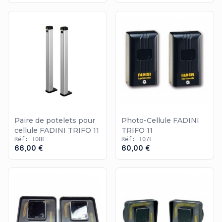
Nice
ou la
photo-cellule Openout
pour automatisme.
Paire de potelets pour
Photo-Cellule FADINI
cellule FADINI TRIFO 11
TRIFO 11
Réf: 108L
Réf: 107L
66,00 €
60,00 €