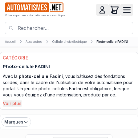
Votre expert en automatismes et domotique
Accueil
Accessoires
Cellule photo électrique
Photo-cellule FADINI
CATÉGORIE
Photo-cellule FADINI
Avec la
photo-cellule Fadini
, vous bâtissez des fondations
solides, dans le cadre de l'utilisation de votre automatisme pour
portail. Un jeu de photo-cellules Fadini est obligatoire, lorsque
vous vous équipez d'une motorisation, produite par ce
fabriquant et elles devront être mises en place sur le côté
Voir plus
extérieur du portail, qui donne sur la voie publique. Pour plus de
commodité, vous pouvez opter d'en déposer une autre paire,
vers le côté intérieur du portail, celui qui fourni l'accès à votre
Marques
chemin résidentiel. Ce composant est en charge certifier les
dispositions d'exploitations de votre automatisme, en veillant à
ce que votre porte automatique ne vienne percuter un obstacle,