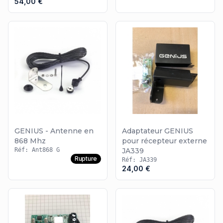
54,00 €
votre type d'automatisme, vous pouvez vous rendre dans la
catégorie du
récepteur radio SEA
ou celle du
récepteur radio
Roger Technology
.
GENIUS - Antenne en
Adaptateur GENIUS
868 Mhz
pour récepteur externe
Réf: Ant868 G
JA339
Rupture
Réf: JA339
24,00 €