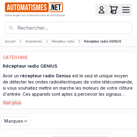
Votre expert en automatismes et domotique
Accueil
Accessoires
Récepteur radio
Récepteur radio GENIUS
CATÉGORIE
Récepteur radio GENIUS
Avoir un
récepteur radio Genius
est le seul et unique moyen
de détecter les ondes radioélectriques de votre télécommande,
si vous souhaitez mettre en marche les moteurs de votre clôture
d'entrée. Ces appareils sont aptes à percevoir les signaux
radios. Ils sont, toutes proportions gardées, un peu comme les
Voir plus
détecteurs de métaux, qui arrivent à percevoir le métal au
travers des objets. En effet souvent utilisé dans divers lieux, ces
détecteurs objets peuvent découvrir les parties métalliques
Marques
contenu dans des objets ou des contenants, tout comme les
récepteurs radios Genius sont en mesure de ressentir les ondes
programmées à une certaine fréquence par un émetteur de la