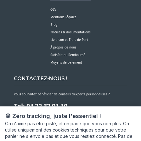
CGV
Mentions légales
Blog
Notices & documentations
Livraison et Frais de Port
À propos de nous
Satisfait ou Remboursé
Moyens de paiement
CONTACTEZ-NOUS !
Vous souhaitez bénéficier de conseils d’experts personnalisés ?
Tel: 04 22 32 91 10
🍪 Zéro tracking, juste l'essentiel !
Notre service client est à votre écoute du lundi au vendredi de 7h30 à 16h
On n'aime pas être pisté, et on parie que vous non plus. On
utilise uniquement des cookies techniques pour que votre
NOUS CONTACTER PAR MESSAGE
panier ne s'envole pas et que vous restiez connecté. Pas de