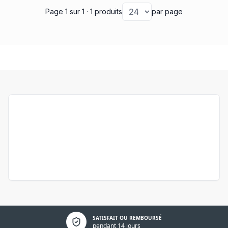
obtenir des renseignements sur divers articles, vous pouvez
Page 1
sur 1
· 1 produits
par page
continuer votre visite vers la catégorie du
récepteur radio Gibidi
ou vers la catégorie du
récepteur radio Roger Technologie
.
Politique de confidentialité
SATISFAIT OU REMBOURSÉ
pendant 14 jours