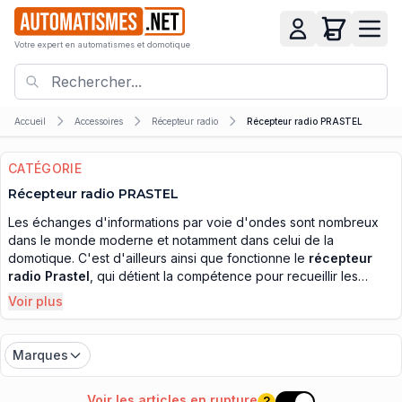
Votre expert en automatismes et domotique
Accueil
Accessoires
Récepteur radio
Récepteur radio PRASTEL
CATÉGORIE
Récepteur radio PRASTEL
Les échanges d'informations par voie d'ondes sont nombreux
dans le monde moderne et notamment dans celui de la
domotique. C'est d'ailleurs ainsi que fonctionne le
récepteur
radio Prastel
, qui détient la compétence pour recueillir les
radiofréquences de votre émetteur. L'interaction qui se
Voir plus
manifeste entre ces deux pièces est proche des systèmes de
géolocalisation, qui eux aussi, se relient par le biais des ondes
et des signaux. Même si nous ne nous en rendons pas toujours
Marques
compte, de plus en plus ces systèmes apparaissent et facilitent
notre quotidien. Par exemple, dans les automobiles modernes, il
Voir les articles en rupture
?
est fréquent de rencontrer des appareils, destinés à donner des