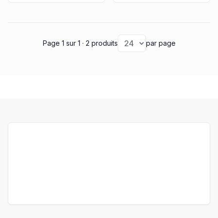
vous conseillons de visiter d'autres sections, comme celle du
récepteur radio BFT
ou celle du
récepteur radio CAME
.
Page 1
sur 1
· 2 produits
par page