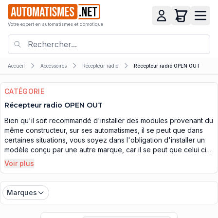
Votre expert en automatismes et domotique
Accueil
Accessoires
Récepteur radio
Récepteur radio OPEN OUT
CATÉGORIE
Récepteur radio OPEN OUT
Bien qu'il soit recommandé d'installer des modules provenant du
même constructeur, sur ses automatismes, il se peut que dans
certaines situations, vous soyez dans l'obligation d'installer un
modèle conçu par une autre marque, car il se peut que celui ci
ne soit plus fabriqué, en vérifiant préalablement que celui est
Voir plus
compatible. C'est le cas du
récepteur radio Openout
et vous
trouverez sur notre site des modèles, qui sont produits par la
marque italienne Gibidi, 100% compatible avec les systèmes
Marques
d'installation de cette marque. en effet, il faut bien que vous
ayez une alternative avec les récepteurs radios Openout et les
références qui sont mis en ligne dans cette catégorie, pourront