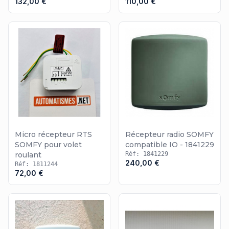
132,00 €
110,00 €
walkie. Pour obtenir des informations sur d'autres produits, vous
pouvez visionner le
récepteur radio LiftMaster
ou le
récepteur
radio Marantec
.
Micro récepteur RTS
Récepteur radio SOMFY
SOMFY pour volet
compatible IO - 1841229
roulant
Réf: 1841229
240,00 €
Réf: 1811244
72,00 €