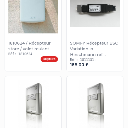
1810624 / Récepteur
SOMFY Récepteur BSO
store / volet roulant
Variation io
Réf: 1810624
Hirschmann ref
Rupture
1811131+9021222
Réf: 1811131+
168,00 €