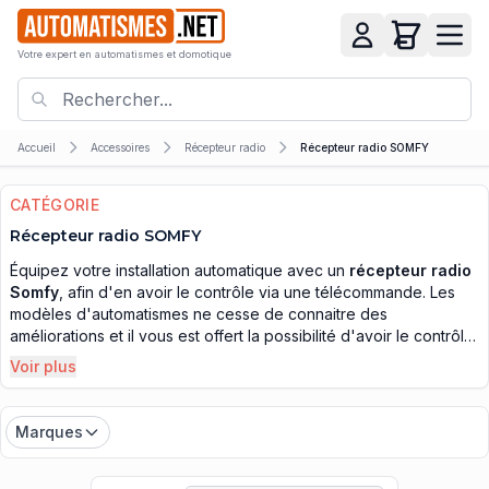
Votre expert en automatismes et domotique
Accueil
Accessoires
Récepteur radio
Récepteur radio SOMFY
CATÉGORIE
Récepteur radio SOMFY
Équipez votre installation automatique avec un
récepteur radio
Somfy
, afin d'en avoir le contrôle via une télécommande. Les
modèles d'automatismes ne cesse de connaitre des
améliorations et il vous est offert la possibilité d'avoir le contrôle
total des équipements domotiques de votre foyer, au moyen
Voir plus
des émetteurs, qui œuvrent en couple, avec les récepteurs
radios Somfy. Il devient rare qu'une maison, possédant une
clôture, ne soit pas équipée de motorisations et que le
Marques
propriétaire soit contraint à déplacer ses vantaux à la main. Une
simple impulsion sur une touche du boitier émetteur pour
ordonner aux moteurs d'effectuer ce travail à la place du