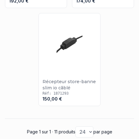
192,00 €
174,00 €
Récepteur store-banne
slim io câblé
Réf: 1871293
150,00 €
Page 1
sur 1
· 11 produits
par page