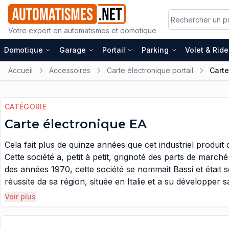
Votre expert en automatismes et domotique
Domotique
Garage
Portail
Parking
Volet & Rid
Accueil
Accessoires
Carte électronique portail
Carte
CATÉGORIE
Carte électronique EA
Cela fait plus de quinze années que cet industriel produ
Cette société a, petit à petit, grignoté des parts de mar
des années 1970, cette société se nommait Bassi et était s
réussite da sa région, située en Italie et a su développer s
succès, l'entreprise Bassi a voulu passer à l'étape supéri
Voir plus
cette occasion que l'on nomme aujourd'hui "EA". C'est d'