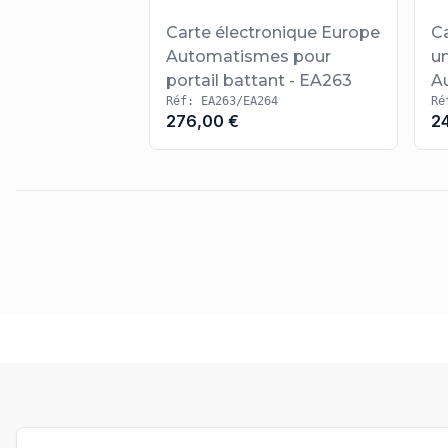
Carte électronique Europe
C
Automatismes pour
un
portail battant - EA263
A
Réf: EA263/EA264
Ré
276,00 €
2