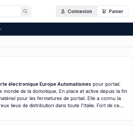
Connexion
Panier
Rechercher
rte électronique Europe Automatismes
pour portail.
 monde de la domotique. En place et active depuis la fin
atériel pour les fermetures de portail. Elle a connu la
ux lieux de distribution dans toute l'Italie. Fort de ce
e dans la distribution, et créer une nouvelle marque pour
 Automatismes sont fabriquées.