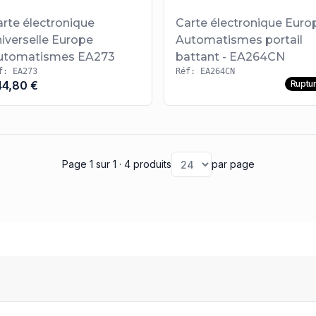
arte électronique
Carte électronique Euro
iverselle Europe
Automatismes portail
utomatismes EA273
battant - EA264CN
f: EA273
Réf: EA264CN
44,80 €
Ruptu
Page 1
sur 1
· 4 produits
par page