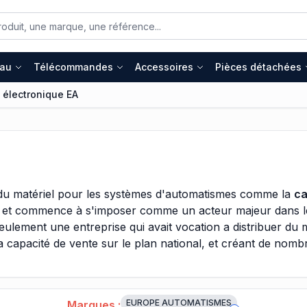
eau
Télécommandes
Accessoires
Pièces détachées
 électronique EA
it du matériel pour les systèmes d'automatismes comme la
ca
ché et commence à s'imposer comme un acteur majeur dans le
eulement une entreprise qui avait vocation a distribuer du m
a capacité de vente sur le plan national, et créant de nombre
eure et se lancer directement dans la fabrication plutôt qu
ailleurs sous ce label que les cartes électroniques Europe
EUROPE AUTOMATISMES
Marques :