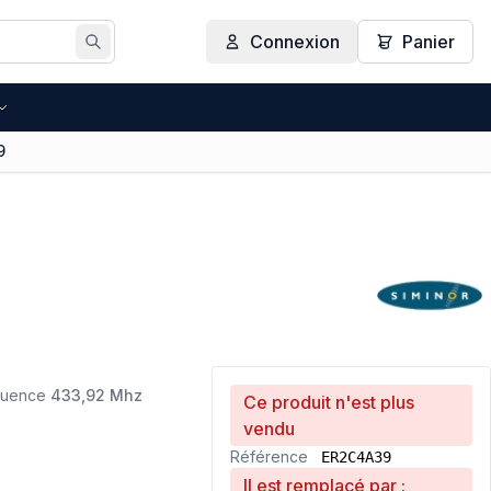
Connexion
Panier
Rechercher
9
quence
433,92 Mhz
Ce produit n'est plus
vendu
Référence
ER2C4A39
Il est remplacé par :