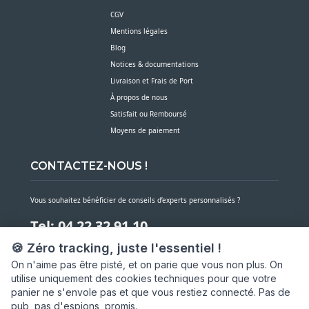
CGV
Mentions légales
Blog
Notices & documentations
Livraison et Frais de Port
À propos de nous
Satisfait ou Remboursé
Moyens de paiement
CONTACTEZ-NOUS !
Vous souhaitez bénéficier de conseils d’experts personnalisés ?
Tel: 04 22 32 91 10
🍪 Zéro tracking, juste l'essentiel !
Notre service client est à votre écoute du lundi au vendredi de 7h30 à 16h
On n'aime pas être pisté, et on parie que vous non plus. On
utilise uniquement des cookies techniques pour que votre
NOUS CONTACTER PAR MESSAGE
panier ne s'envole pas et que vous restiez connecté. Pas de
pub, pas d'espions, promis.