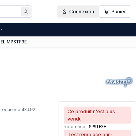
Connexion
Panier
Rechercher
TEL MPSTF3E
fréquence 433.92
Ce produit n'est plus
vendu
Référence
MPSTF3E
Il est remplacé par :