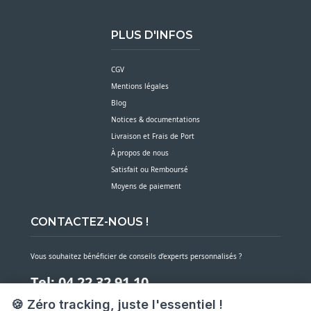
PLUS D'INFOS
CGV
Mentions légales
Blog
Notices & documentations
Livraison et Frais de Port
À propos de nous
Satisfait ou Remboursé
Moyens de paiement
CONTACTEZ-NOUS !
Vous souhaitez bénéficier de conseils d’experts personnalisés ?
Tel: 04 22 32 91 10
🍪 Zéro tracking, juste l'essentiel !
Notre service client est à votre écoute du lundi au vendredi de 7h30 à 16h